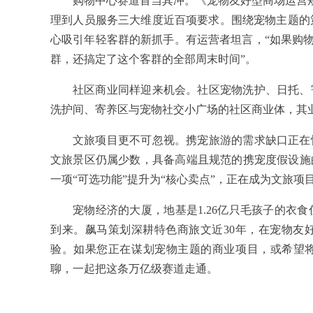
购物中心赛道首当其冲。《宠物友好型商场运营规
理到人员服务三大维度近百项要求。围绕宠物主题的
心吸引年轻客群的新抓手。有运营者坦言，“如果购物
群，还搞定了这个客群的全部周末时间”。
社区商业同样迎来机会。社区宠物洗护、日托、
洗护间、寄养区与宠物社交小广场的社区商业体，其
文旅项目更不可忽视。携宠旅游的需求缺口正在
文旅景区仍属少数，具备高端且规范的携宠度假设施
一项“可选功能”提升为“核心卖点”，正在成为文旅项
宠物经济的大厦，地基是1.26亿只毛孩子的衣食
到来。飙马策划深耕特色商旅文近30年，在宠物友
验。如果您正在谋划宠物主题的商业项目，或希望将
聊，一起把这条万亿级赛道走通。