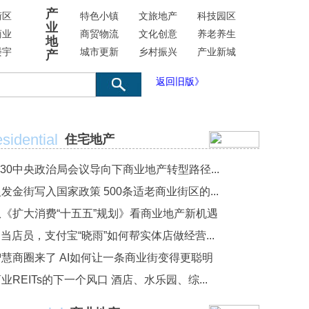
产
街区
特色小镇
文旅地产
科技园区
业
商业
商贸物流
文化创意
养老养生
地
楼宇
城市更新
乡村振兴
产业新城
产
返回旧版》
sidential
住宅地产
·30中央政治局会议导向下商业地产转型路径...
发金街写入国家政策 500条适老商业街区的...
从《扩大消费“十五五”规划》看商业地产新机遇
I当店员，支付宝“晓雨”如何帮实体店做经营...
智慧商圈来了 AI如何让一条商业街变得更聪明
业REITs的下一个风口 酒店、水乐园、综...