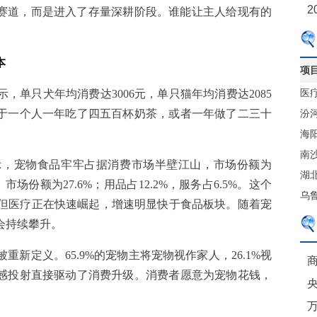
2
的赛道，而是进入了存量深耕阶段。谁能让主人给现有的
本
项
医
，单只犬年均消费达3006元，单只猫年均消费达2085
当于一个人一年吃了四五百杯奶茶，或者一年做了二三十
售
汾
心
海
体
南
示，宠物食品牢牢占据消费市场半壁江山，市场份额为
港
湖
场份额为27.6%；用品占12.2%，服务占6.5%。这个
贸
乌
但医疗正在快速崛起，增速明显快于食品板块。随着宠
项
会持续攀升。
新定义。65.9%的宠物主将宠物视作家人，26.1%视
商
情感投射直接驱动了消费升级。消费者愿意为宠物花钱，