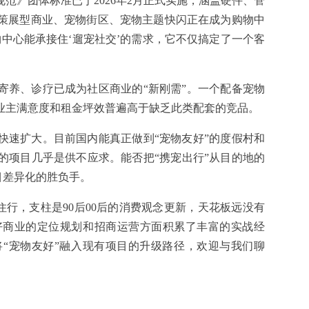
范》团体标准已于2026年2月正式实施，涵盖硬件、管
策展型商业、宠物街区、宠物主题快闪正在成为购物中
中心能承接住‘遛宠社交’的需求，它不仅搞定了一个客
寄养、诊疗已成为社区商业的“新刚需”。一个配备宠物
业主满意度和租金坪效普遍高于缺乏此类配套的竞品。
快速扩大。目前国内能真正做到“宠物友好”的度假村和
的项目几乎是供不应求。能否把“携宠出行”从目的地的
目差异化的胜负手。
住行，支柱是90后00后的消费观念更新，天花板远没有
好商业的定位规划和招商运营方面积累了丰富的实战经
“宠物友好”融入现有项目的升级路径，欢迎与我们聊