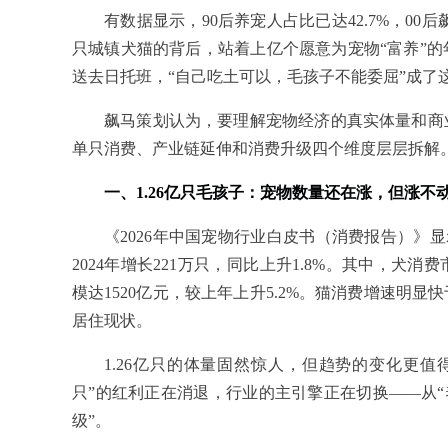
有数据显示，90后养宠人占比已达42.7%，00后
只城镇犬猫的背后，站着上亿个愿意为宠物“富养”
送去日托班，“自己吃土可以，毛孩子不能委屈”成了
飙马策划认为，要理解宠物经济的真实体量和商
单只消费、产业链延伸和消费升级四个维度层层拆解
一、1.26亿只毛孩子：宠物数量还在涨，但涨不
《2026年中国宠物行业白皮书（消费报告）》显示
2024年增长221万只，同比上升1.8%。其中，犬消
模达1520亿元，较上年上升5.2%。猫消费增速明
居住现状。
1.26亿只的体量固然惊人，但趋势的变化更
只”的红利正在消退，行业的主引擎正在切换——从“
级”。