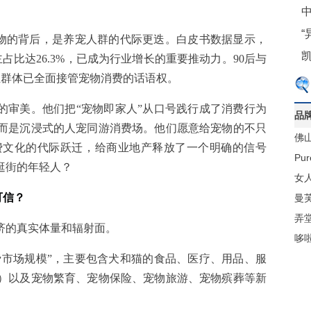
中
宠物的背后，是养宠人群的代际更迭。白皮书数据显示，
主占比达26.3%，已成为行业增长的重要推动力。90后与
年轻群体已全面接管宠物消费的话语权。
的审美。他们把“宠物即家人”从口号践行成了消费行为
品
而是沉浸式的人宠同游消费场。他们愿意给宠物的不只
佛
费文化的代际跃迁，给商业地产释放了一个明确的信号
材
Pu
逛街的年轻人？
梁
女人
可信？
曼
弄
经济的真实体量和辐射面。
哆
消费市场规模”，主要包含犬和猫的食品、医疗、用品、服
）以及宠物繁育、宠物保险、宠物旅游、宠物殡葬等新