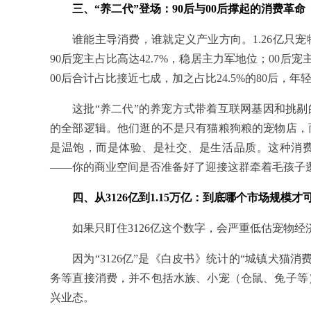
三、“养二代”登场：90后与00后撑起的消费革命
谁能主导消费，谁就定义产业方向。1.26亿只
90后宠主占比高达42.7%，稳居主力军地位；00后宠
00后合计占比接近七成，加之占比24.5%的80后，
这批“养二代”的养宠方式带着互联网基因和挑剔
的全部逻辑。他们逛的不是只有猫粮狗粮的宠物店，
是温饱，而是体验、是社交、是生活品质。这种消
——你的商业空间是否准备好了迎接这群牵着毛孩子
四、从3126亿到1.15万亿：到底哪个市场规模才
如果只盯住3126亿这个数字，会严重低估宠物
因为“3126亿”是《白皮书》统计的“城镇犬猫
务等直接消费，并不包括水族、小宠（仓鼠、兔子等
兴业态。