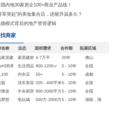
国内地30家房企100+商业产品线！
“异军突起”的美妆集合店，还能升温多久？
凯德模式背后的地产资管逻辑
找商家
牌名称
业态
面积需求
合作期
拓展区域
山家居建
家居建材
4-7万平
20年
佛山
联盟
reH2B津
生活用品
800-1200㎡
5 - 10年
全国
生活
100
集合店
内衣店
50+
5 - 10年
成都
芙丽
洗车美容
200 - 400平米
5 - 10年
全国
堂咪道
店
中央厨房
800-2000平方
5 - 10年
全国
啦梦想
电玩城
500方-2000方
5 - 10年
湖南，湖
北，四川，
贵州，江西