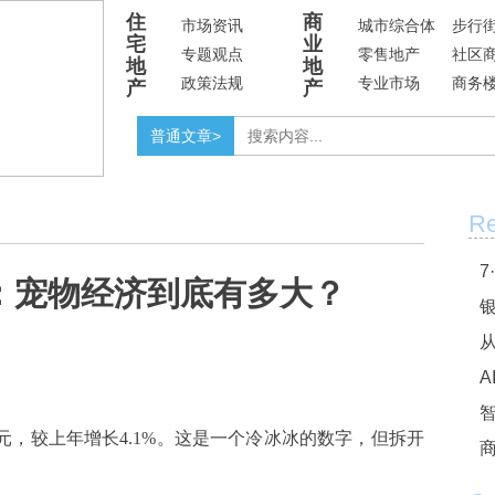
住
商
市场资讯
城市综合体
步行
宅
业
专题观点
零售地产
社区
地
地
政策法规
专业市场
商务
产
产
普通文章>
Re
7
力：宠物经济到底有多大？
银
A
亿元，较上年增长4.1%。这是一个冷冰冰的数字，但拆开
商