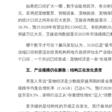
如果把口径扩大一圈，数字会陡然跃升。有分析指出
元。若再把宠物繁育、智能设备、宠物旅游、宠物保
的统计口径之间存在巨大差异。艾媒咨询数据显示，20
18.3%，预计2028年有望达到11500亿元。有机构称
突破万亿大关。艾媒咨询数据显示2025年市场规模已攀升
哪个数字才可信？飙马策划认为，3126亿是“
业端口径则更适合投资机构和地方政府评估全产业链
个口径，一个共识已经形成：宠物经济是一条“长坡厚
五、产业规模仍在膨胀：结构正在发生质变
养宠人常说“宠物经济是少数能穿越周期的黄金赛道
规模年均复合增长率（CAGR）已达4.7%。预计2028年
提升至9.5%，表明行业正从“存量惯性增长”迈入“消
更关键的是结构性的升级正在发生。医疗板块