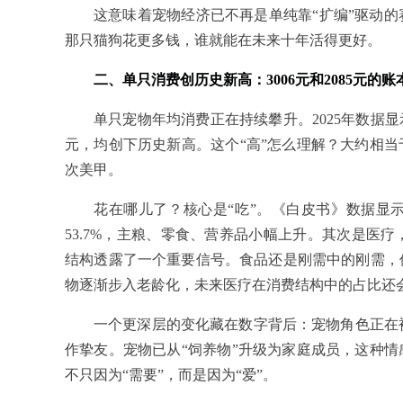
这意味着宠物经济已不再是单纯靠“扩编”驱动
那只猫狗花更多钱，谁就能在未来十年活得更好。
二、单只消费创历史新高：3006元和2085元的账
单只宠物年均消费正在持续攀升。2025年数据显示
元，均创下历史新高。这个“高”怎么理解？大约相
次美甲。
花在哪儿了？核心是“吃”。《白皮书》数据显
53.7%，主粮、零食、营养品小幅上升。其次是医疗，市
结构透露了一个重要信号。食品还是刚需中的刚需，
物逐渐步入老龄化，未来医疗在消费结构中的占比还
一个更深层的变化藏在数字背后：宠物角色正在被重
作挚友。宠物已从“饲养物”升级为家庭成员，这种
不只因为“需要”，而是因为“爱”。