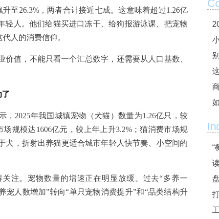
Co
飙升至26.3%，两者合计接近七成。这意味着超过1.26亿
的年轻人。他们给猫买进口冻干、给狗报游泳课、把宠物
这代人的消费信仰。
业价值，不能只看一个汇总数字，还需要从人口基数、
这
。
动了
，2025年我国城镇宠物（犬猫）数量为1.26亿只，较
In
费市场规模达1606亿元，较上年上升3.2%；猫消费市场规
显快于犬，折射出养猫更适合城市年轻人快节奏、小空间的
“
值得关注。宠物数量的增速正在明显放缓。过去“多养一
养宠人数增加”转向“单只宠物消费提升”和“品类结构升