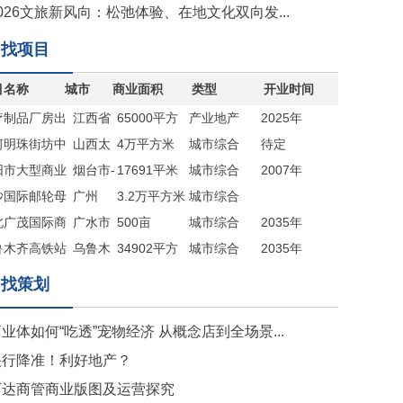
026文旅新风向：松弛体验、在地文化双向发...
找项目
目名称
城市
商业面积
类型
开业时间
疗制品厂房出
江西省
65000平方
产业地产
2025年
河明珠街坊中
九江市
山西太
米
4万平方米
城市综合
待定
阳市大型商业
原
烟台市-
17691平米
体
城市综合
2007年
出售
沙国际邮轮母
海阳市
广州
（赠送地下
3.2万平方米
体
城市综合
商业综合体
北广茂国际商
广水市
室约5000平
500亩
体
城市综合
2035年
新城
鲁木齐高铁站
乌鲁木
米）
34902平方
体
城市综合
2035年
目
齐
米
体
找策划
业体如何“吃透”宠物经济 从概念店到全场景...
央行降准！利好地产？
万达商管商业版图及运营探究