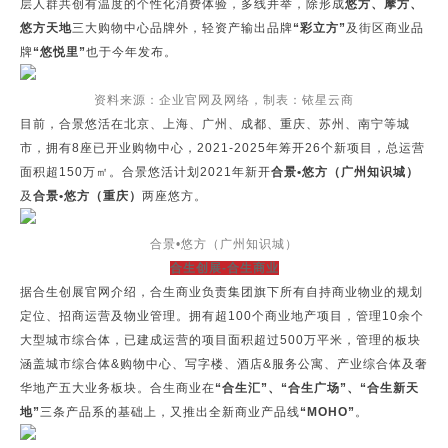
层人群共创有温度的个性化消费体验，多线并举，除形成
悠方、摩方、
悠方天地
三大购物中心品牌外，轻资产输出品牌
“彩立方”
及街区商业品
牌
“悠悦里”
也于今年发布。
资料来源：企业官网及网络，制表：铱星云商
目前，合景悠活在北京、上海、广州、成都、重庆、苏州、南宁等城
市，拥有8座已开业购物中心，2021-2025年筹开26个新项目，总运营
面积超150万㎡。合景悠活计划2021年新开
合景•悠方（广州知识城）
及
合景•悠方（重庆）
两座悠方。
合景•悠方（广州知识城）
合生创展-合生商业
据合生创展官网介绍，合生商业负责集团旗下所有自持商业物业的规划
定位、招商运营及物业管理。拥有超100个商业地产项目，管理10余个
大型城市综合体，已建成运营的项目面积超过500万平米，管理的板块
涵盖城市综合体&购物中心、写字楼、酒店&服务公寓、产业综合体及奢
华地产五大业务板块。合生商业在
“合生汇”、“合生广场”、“合生新天
地”
三条产品系的基础上，又推出全新商业产品线
“MOHO”
。