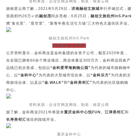
资料来源：企业官网及网络，制表：铱星云商
据铱星云商了解，2021年5月29日，
济南融创文旅城
举行开城仪式，建
筑面积约26万㎡的
融创茂
同步亮相；6月25日，
融创文旅杭州InS.Park
携“食光里”、“星空里”、“新青年夜生活引力场”三大特色主题街区开业。
融创文旅杭州InS.Park
金科集团-金科商业
公开资料显示，金科商业是金科集团的全资子公司，截至2020年底，
在全国已拥有60余个商业项目，商业体量近300万方，金科商业四条产
品线已初步形成，包括以
“金科爱琴海购物公园”
为代表的城市级购物中
心、以
“金科中心”
为代表的大型城市综合体、以
“金科乐方”
为代表的文
商旅综合体、以及以
“金.WALK”
和
“金科美邻汇”
为代表的社区级购物
中心。
资料来源：企业官网及网络，制表：铱星云商
据了解，金科商业2021年将迎来
重庆金科中心悦FUN、江津美邻汇
和
长寿美邻汇
项目的陆续开业。
重庆金科中心