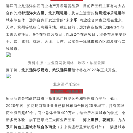
远洋商业是远洋集团商业地产开发运营品牌，目前产品线主要有与太古
合作的
成都远洋太古里、北京颐堤港
，及自主运营的
杭州远洋乐堤港
等
城市综合体；远洋自身开发运营的
“未来系”
商业综合体也已经在北京、
天津、杭州等地核心商圈落地。截止目前，远洋商业板块已拥有3个与
太古合资项目、6个在管自营项目，以及2个在建项目，业务布局主要位
于北京、成都、杭州、天津、大连、武汉等一线城市核心区域及核心二
线城市。
资料来源：企业官网及网络，制表：铱星云商
据了解，
北京远洋乐堤港、武汉远洋里
预计将在2022年正式开业。
北京远洋乐堤港
招商蛇口-招商商业
招商商管是招商蛇口旗下商业地产投资运营和管理核心平台，截止
2020年底，招商蛇口商业业务已辐射布局全国超25座城市，持有管理
商业项目超60个，商业总体量近400万㎡，结合所布局城市的特点，创
新多元体验，旗下已形成三大商业产品系——
海上世界、花园系、九方
系
和
特色主题城市综合体商业
（未来将进行重新梳理对外），满足城市