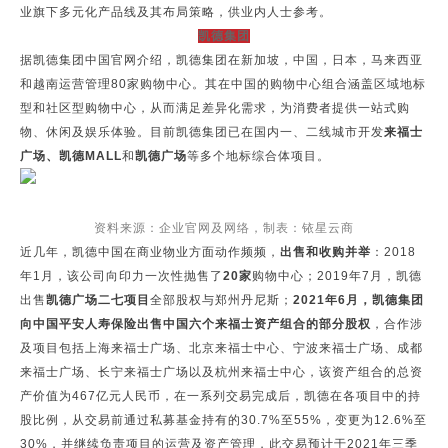
业旗下多元化产品线及其布局策略，供业内人士参考。
凯德集团
据凯德集团中国官网介绍，凯德集团在新加坡，中国，日本，马来西亚
和越南运营管理80家购物中心。其在中国的购物中心组合涵盖区域地标
型和社区型购物中心，从而满足差异化需求，为消费者提供一站式购
物、休闲及娱乐体验。目前凯德集团已在国内一、二线城市开发
来福士
广场、凯德MALL
和
凯德广场
等多个地标综合体项目。
资料来源：企业官网及网络，制表：铱星云商
近几年，凯德中国在商业物业方面动作频频，
出售和收购并举
：2018
年1月，该公司向印力一次性抛售了
20家
购物中心；2019年7月，凯德
出售
凯德广场二七项目
全部股权与郑州丹尼斯；
2021年6月，凯德集团
向中国平安人寿保险出售中国六个来福士资产组合的部分股权
，合作涉
及项目包括上海来福士广场、北京来福士中心、宁波来福士广场、成都
来福士广场、长宁来福士广场以及杭州来福士中心，该资产组合的总资
产价值为467亿元人民币，在一系列交易完成后，凯德在各项目中的持
股比例，从交易前通过私募基金持有的30.7%至55%，变更为12.6%至
30%，并继续负责项目的运营及资产管理，此交易预计于2021年三季