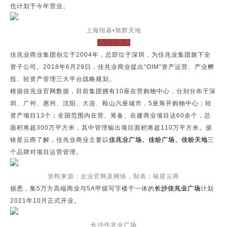
也计划于今年营业。
上海恒基•旭辉天地
佳兆业商业
佳兆业商业集团创立于2004年，总部位于深圳，为佳兆业集团旗下全
资子公司。2018年6月29日，佳兆业商业提出“OIM”资产运营、产业孵
投、轻资产管理三大平台战略规划。
根据佳兆业官网数据，目前集团拥有10座在营购物中心，分别分布于深
圳、广州、惠州、沈阳、大连、鞍山六座城市，5座筹开购物中心；轻
资产项目13个；全国范围内在营、筹备、在建商业项目达60余个，总
面积将超300万平方米，其中管理输出项目面积将超110万平方米。据
铱星云商了解，佳兆业商业主要以
佳兆业广场、佳纷广场、佳纷天地
三
个品牌对项目运营管理。
资料来源：企业官网及网络，制表：铱星云商
据悉，集5万方高端商业与5A甲级写字楼于一体的
长沙佳兆业广场
计划
2021年10月正式开业。
长沙佳兆业广场