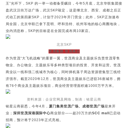
王”光环下，SKP 的一举一动都备受瞩目，今年5月底，北京华联集团接
盘武汉汉街万达广场，武汉SKP敲定，这是继北京、西安、成都之后正
式动工的第四家SKP，计划于2023年开门营业；此外，SKP正加速布
局全国，北京华联已拿下昆明、呼和浩特、杭州等地的核心商圈地块，
业内消息称，SKP的目标是在全国完成布局10家店。
北京SKP
世茂集团-世茂商业
作为世茂“大飞机战略”的重要一翼，世茂商业及主题娱乐负责世茂零售
物业、办公物业、主题娱乐等多种类型项目的投资、开发和运营。世茂
商业以一线和强二线城市为核心，同时择机落子周边资源密集型三线经
济强市。截至2020年12月，世茂商业及主题娱乐已进驻36座城市，拥
有76个商业及主题娱乐项目，商业经营管理面积逾1000万平方米。
资料来源：企业官网及网络，制表：铱星云商
铱星云商获悉，今年4月，
厦门集美世茂广场、成都世茂广场
迎来开
业；
深圳世茂深港国际中心
商业部分——超20万方的
SCC mall
已启动
招商，预计将于2023年正式亮相。