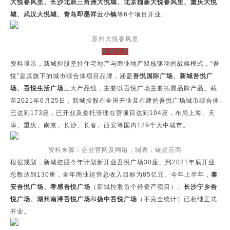
大悦春风里、长沙北辰三角洲大悦城、北京槐新大悦春风里、重庆大悦
城、武汉大悦城、青岛即墨祥云小镇
等6个项目开业。
苏州大悦春风里
新城控股
资料显示，新城控股坚持住宅地产与商业地产双核驱动的战略模式，“吾
悦”是其旗下的城市综合体项目品牌，涵盖
吾悦国际广场、新城吾悦广
场、吾悦生活广场
三大产品线，主要以吾悦广场主要拓展品牌产品。截
至2021年6月25日，新城控股在全国开业及在建的吾悦广场城市综合体
已达到173座，已开业及委托管理在营项目达到104座，布局上海、天
津、重庆、南京、长沙、长春、西安等国内129个大中城市。
资料来源：企业官网及网络，制表：铱星云商
根据规划，新城控股今年计划新开业吾悦广场30座、到2021年底开业
总数达到130座，全年商业运营总收入目标为85亿元。今年上半年，
泰
安吾悦广场、孝感吾悦广场
（新城控股首个轻资产项目）、
长沙宁乡吾
悦广场、湖州南浔吾悦广场
和
扬中吾悦广场
（不完全统计）已相继正式
开业。