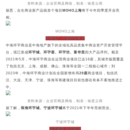
资料来源：企业官网及网络，制表：铱星云商
据悉，合生商业新产品线首个项目
MOHO上海
将于今年四季度开业亮
相。
MOHO上海
中海地产-中海环宇商业
中海环宇商业是中海地产旗下的全域化高品质集中商业资产开发管理平
台，现已形成
环宇城、环宇荟、环宇坊、富华里
四大产品序列。截至
2021年5月，中海环宇商业在运营商业项目已达18座，其城市版图覆盖
了包括北京、上海、成都、佛山、珠海等全国一二线核心城市；到
2023年，中海环宇商业计划在全国新增布局
29座
商业项目，包括武
汉、大连、天津、宁波、珠海等筹建项目目前也都在有条不紊地推进之
中。
资料来源：企业官网及网络，制表：铱星云商
据了解，
珠海环宇城、宁波环宇城
将于2021年下半年亮相营业。
宁波环宇城
远洋集团-远洋商业