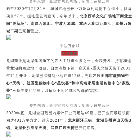
资料来源：企业官网及网络，制表：铱星云商
截至2020年12月31日，华润置地已开业万象系列购物中心45个，储备
项目57个。据铱星云商查阅，今年以来，
北京西单文化广场地下商业空
间“更新场”、南昌万象汇、宁波万象城、重庆大渡口万象汇、泰州万象
城二期
已亮相营业。
宁波万象城
龙湖集团
龙湖商业是龙湖集团旗下的四大主航道业务之一，全程开发、持有和运
营龙湖的商业地产项目。自龙湖旗下第一座天街-重庆北城天街于2003
年11月开业，龙湖已深耕商业地产逾17载，先后发展出
都市型购物中
心“天街”、社区型购物中心“星悦荟”和中高端家居生活购物中心“家悦
荟”
三条主要产品线，以适应不同区域和客群的需求。
资料来源：企业官网及网络，制表：铱星云商
2020年底，龙湖全国范围内累计开业商场达49座，已开业商场建筑面
积达481万平方米。进入2021年，
北京丽泽天街、龙湖苏州狮山天街B
馆、龙湖长沙洋湖天街、武汉江宸天街
已开门迎客。