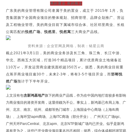
美的置业-美的商业
广东美的商业管理有限公司隶属于美的置业，成立于 2015年 1月，负
责集团旗下全国商业项目的整体规划、招商管理、品牌企划推广、营运
及工程物业管理。美的商业目前下属城市综合体、社区邻里商业、长租
公寓匹配的
悦然广场、悦然里、悦然寓
三大商业产品线。
资料来源：企业官网及网络，制表：铱星云商
截止2021年3月1日，美的商业业务涉及长三角、珠三角、长江中游、
华北、西南五大区域，打造36个精品项目，累计优质商业土地储备近
110万㎡，开发运营商业建筑面积超350万㎡。据悉，美的商业目前重
点筹开商业项目逾30个，未来2-3年，将有3-5个项目开业，而
邯郸悦
然广场
预计于下半年开业。
上文没有包
含新鸿基地产
旗下的商业产品线，作为在中国内地打造较多有影响
力商业项目的港资开发商，这显得颇为不公。事实上，新鸿基已布局上海、广
州、北京、南京、杭州、成都等热门城市，上海国金中心商场（上海ifc商
场）、上海环贸iapm商场、上海ITC商场（部分开业）、广州天汇广场igc、
广州天环ParcCentral、北京apm、北京NTP新城广场均已开业。似乎是新鸿
基有意为之，这些已开业商业项目案名均不相同；据悉，综合体成都环球贸易