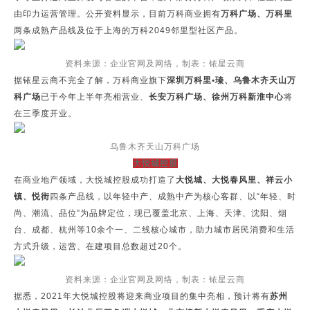
由印力运营管理。公开资料显示，目前万科商业拥有
万科广场、万科里
两条成熟产品线及位于上海的万科2049邻里型社区产品。
资料来源：企业官网及网络，制表：铱星云商
据铱星云商不完全了解，万科商业旗下
深圳万科里•瑧、乌鲁木齐天山万
科广场
已于今年上半年亮相营业、
长安万科广场、徐州万科新淮中心
将
在三季度开业。
乌鲁木齐天山万科广场
大悦城控股
在商业地产领域，大悦城控股成功打造了
大悦城、大悦春风里、祥云小
镇、悦街
四条产品线，以年轻中产、成熟中产为核心客群、以“年轻、时
尚、潮流、品位”为品牌定位，现已覆盖北京、上海、天津、沈阳、烟
台、成都、杭州等10余个一、二线核心城市，助力城市居民消费和生活
方式升级，运营、在建项目总数超过20个。
资料来源：企业官网及网络，制表：铱星云商
据悉，2021年大悦城控股将迎来商业项目的集中亮相，预计将有
苏州