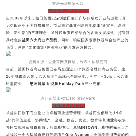
重庆光环购物公园
益田集团-益田旅游商业
自2002年以来，益田集团以深圳益田假日广场的成功开业与运营，开
启益田商业全国战略布局。益田旅游商业创新性地提出“新零售、新体
验、新生活”的三新理念，通过轻重资产相结合的多元发展模式，打造独
具特色的
益田六大商业产品线
。同时，响应国家发展旅游综合性产业的
倡导，创建 “文化旅游+体验商业”的开发运营模式。
资料来源：企业官网及网络，制表：铱星云商
目前，益田旅游商业集团已布局全国近10个旅游名胜的商业街区、逾
20个城市综合体，六大商业产品线已全部落地，今年4月30日，公园街
区型商业——
惠州翡翠山•益田Holiday Park
开业亮相。
惠州翡翠山•益田Holiday Park
卓越集团-卓越商业
卓越集团旗下商业物业由卓越商业运营管理，卓越商业倡导“悦IN卓
越”的价值主张，协同地产、金融、物业、资管、教育等其他业务板块，
共同实现释放城市价值，形成
卓悦汇、卓悦INTOWN、卓悦时光
三大产
品线和一个大型城市更新代表项目
One Avenue
，全面覆盖消费者的闲