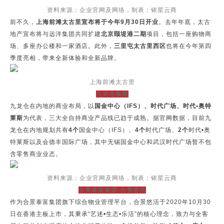
资料来源：企业官网及网络，制表：铱星云商
前不久，
上海前滩太古里宣布将于今年9月30日开业
。去年年底，太古
地产宣布将与远洋集团共同扩建
北京颐堤港二期
项目，包括一座购物商
场、多座办公楼和一家酒店。此外，
三里屯太古里西区
也将在今年第四
季度亮相，带来全新体验和全新品牌。
上海前滩太古里
九龙仓集团
九龙仓在内地的商业布局，以
国金中心（IFS）、时代广场、时代•奥特
莱斯
为代表，三大全自持商业产品线已趋于成熟。据官网数据，目前九
龙仓在内地规划共有
4个
国金中心（IFS）、
4个
时代广场、
2个
时代•奥
特莱斯以及会德丰国际广场，其中无锡国金中心和武汉时代广场暂不包
含零售商业业态。
资料来源：企业官网及网络，制表：铱星云商
合景泰富集团-合景悠活
作为合景泰富集团旗下综合物业管理平台，合景悠活于2020年10月30
日在香港主板上市，其秉承“艺述•生态•乐活”的核心理念，致力与全客