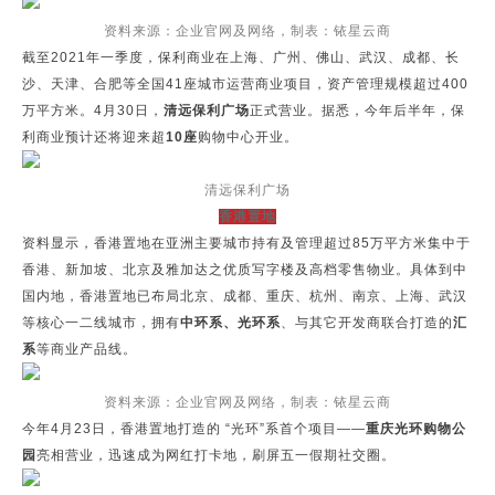
资料来源：企业官网及网络，制表：铱星云商
截至2021年一季度，保利商业在上海、广州、佛山、武汉、成都、长
沙、天津、合肥等全国41座城市运营商业项目，资产管理规模超过400
万平方米。4月30日，
清远保利广场
正式营业。据悉，今年后半年，保
利商业预计还将迎来超
10座
购物中心开业。
清远保利广场
香港置地
资料显示，香港置地在亚洲主要城市持有及管理超过85万平方米集中于
香港、新加坡、北京及雅加达之优质写字楼及高档零售物业。具体到中
国内地，香港置地已布局北京、成都、重庆、杭州、南京、上海、武汉
等核心一二线城市，拥有
中环系、光环系
、与其它开发商联合打造的
汇
系
等商业产品线。
资料来源：企业官网及网络，制表：铱星云商
今年4月23日，香港置地打造的 “光环”系首个项目——
重庆光环购物公
园
亮相营业，迅速成为网红打卡地，刷屏五一假期社交圈。