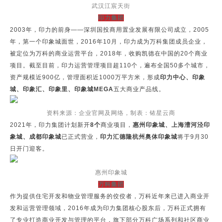
武汉江宸天街
印力集团
2003年，印力的前身——深圳国投商用置业发展有限公司成立，2005
年，第一个印象城面世，2016年10月，印力成为万科集团成员企业，
被定位为万科的商业运营平台，2018年，收购凯德在中国的20个商业
项目。截至目前，印力运营管理项目超110个，遍布全国50多个城市，
资产规模近900亿，管理面积近1000万平方米，形成
印力中心、印象
城、印象汇、印象里、印象城MEGA
五大商业产品线。
资料来源：企业官网及网络，制表：铱星云商
2021年，印力集团计划新开
8个
商业项目，
惠州印象城、上海漕河泾印
象城、成都印象城
已正式营业，
印力汇德隆杭州奥体印象城
将于9月30
日开门迎客。
惠州印象城
万科集团
作为提供住宅开发和物业管理服务的佼佼者，万科近年来已进入商业开
发和运营管理领域，2016年成为印力集团核心股东后，万科正式拥有
了专业打造商业开发与管理的平台，旗下部分万科广场系列和社区商业