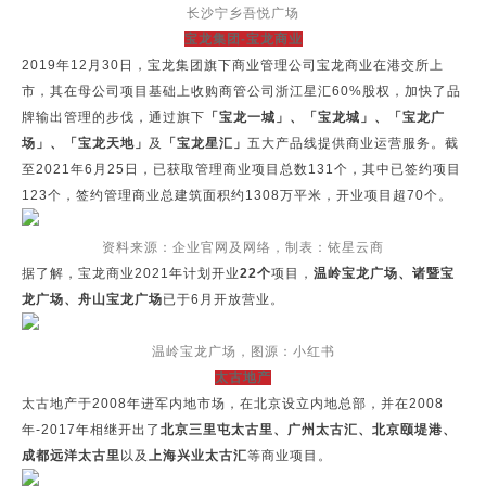
长沙宁乡吾悦广场
宝龙集团-宝龙商业
2019年12月30日，宝龙集团旗下商业管理公司宝龙商业在港交所上
市，其在母公司项目基础上收购商管公司浙江星汇60%股权，加快了品
牌输出管理的步伐，通过旗下
「宝龙一城」、「宝龙城」、「宝龙广
场」、「宝龙天地」
及
「宝龙星汇」
五大产品线提供商业运营服务。截
至2021年6月25日，已获取管理商业项目总数131个，其中已签约项目
123个，签约管理商业总建筑面积约1308万平米，开业项目超70个。
资料来源：企业官网及网络，制表：铱星云商
据了解，宝龙商业2021年计划开业
22个
项目，
温岭宝龙广场、诸暨宝
龙广场、舟山宝龙广场
已于6月开放营业。
温岭宝龙广场，图源：小红书
太古地产
太古地产于2008年进军内地市场，在北京设立内地总部，并在2008
年-2017年相继开出了
北京三里屯太古里、广州太古汇、北京颐堤港、
成都远洋太古里
以及
上海兴业太古汇
等商业项目。