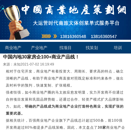
商业地产
产业地产
找项目
找策划
培训
中国内地30家房企100+商业产品线！
来源：未知
2021-07-02 16:19:49
相对于住宅开发，商业地产有着投资大、周期长、要求高的特点，确立
清晰的产品线，有助于商业地产商直接对照既定标准和约束条件，做出
及时科学的预判，快速复制、扩张规模。
强者恒强，如今商业地产圈的马太效应愈发明显，实力开发商不但通过
自持项目发展和巩固品牌势能，还通过合作、轻资产模式扩大品牌影响
力。如此，
明确的产品线成为商业地产企业打造特色商业，实现扩张的
重要武器。
据相关统计，百强商业地产企业旗下产品线总计超过500条，前100强
开发商超过80%都是多产品线策略。因此，本文盘点了
30家
商业地产企