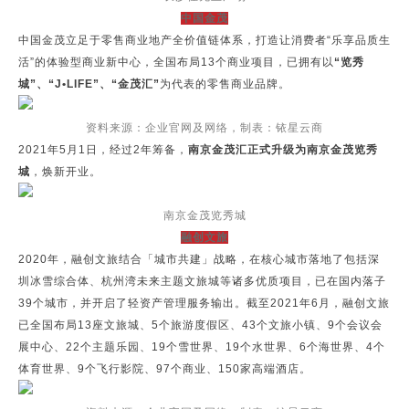
中国金茂
中国金茂立足于零售商业地产全价值链体系，打造让消费者“乐享品质生
活”的体验型商业新中心，全国布局13个商业项目，已拥有以
“览秀
城”、“J•LIFE”、“金茂汇”
为代表的零售商业品牌。
资料来源：企业官网及网络，制表：铱星云商
2021年5月1日，经过2年筹备，
南京金茂汇正式升级为南京金茂览秀
城
，焕新开业。
南京金茂览秀城
融创文旅
2020年，融创文旅结合「城市共建」战略，在核心城市落地了包括深
圳冰雪综合体、杭州湾未来主题文旅城等诸多优质项目，已在国内落子
39个城市，并开启了轻资产管理服务输出。截至2021年6月，融创文旅
已全国布局13座文旅城、5个旅游度假区、43个文旅小镇、9个会议会
展中心、22个主题乐园、19个雪世界、19个水世界、6个海世界、4个
体育世界、9个飞行影院、97个商业、150家高端酒店。