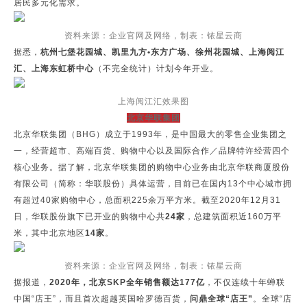
居民多元化需求。
资料来源：企业官网及网络，制表：铱星云商
据悉，
杭州七堡花园城、凯里九方•东方广场、徐州花园城、上海阅江
汇、上海东虹桥中心
（不完全统计）计划今年开业。
上海阅江汇效果图
北京华联集团
北京华联集团（BHG）成立于1993年，是中国最大的零售企业集团之
一，经营超市、高端百货、购物中心以及国际合作／品牌特许经营四个
核心业务。据了解，北京华联集团的购物中心业务由北京华联商厦股份
有限公司（简称：华联股份）具体运营，目前已在国内13个中心城市拥
有超过40家购物中心，总面积225余万平方米。截至2020年12月31
日，华联股份旗下已开业的购物中心共
24家
，总建筑面积近160万平
米，其中北京地区
14家
。
资料来源：企业官网及网络，制表：铱星云商
据报道，
2020年，北京SKP全年销售额达177亿
，不仅连续十年蝉联
中国“店王”，而且首次超越英国哈罗德百货，
问鼎全球“店王”
。全球“店