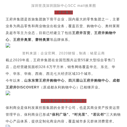
深圳世茂深圳国际中心SCC mall效果图
王府井集团
王府井集团是首旅集团旗下骨干企业，国内最大的零售集团之一，主要
业务为商品零售和商业物业出租业务，覆盖百货、购物中心、奥特莱斯
及超市等主力业态，目前已经建立了包括
王府井百货、王府井购物中
心、王府井奥莱、赛特奥莱
等品牌体系。
资料来源：企业官网、2020财报，制表：铱星云商
截止2020年底，王府井集团在全国范围共运营55家大型综合零售门
店，总经营建筑面积328.6万平方米，销售网络覆盖华北、东北、华
中、华东、华南、西南、西北七大经济区域33个城市。
今年以来，
山东东营王府井购物中心、四川眉山王府井购物中心、成都
王府井DISCOVERY
（原成都永利购物中心）已相继开业。
保利发展控股集团-保利商业
保利商业是保利发展控股集团的全资子公司，也是其商业资产投资运营
管理平台。保利商业已形成
“保利广场”、“时光里”、“若比邻”
三大购物
中心产品体系，提供定制化商业内容，覆盖城市多元群体消费需求。