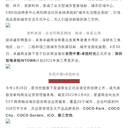
暇、碎片、居家时间，形成了从大型城市更新地标、城市区域中心、
CBD自由商务中心再到商业社区收纳系统的“城市生活围合系统”，打造
高品质的城市生活方式中心，为人们提供精致的第三空间。
资料来源：企业官网及网络，制表：铱星云商
据卓越官网显示，未来卓越商业将重点发展粤港澳大湾区，深耕长三角
地区，以一、二线和强三线城市为拓展目标，铺开全国化版图。4月30
日，卓越商业旗下首个社区商业项目
东莞中寰•卓悦时光
正式开业；
深圳
前海卓悦INTOWN
计划2021年第三季度开业。
东莞中寰•卓悦时光
星河控股-星盛商业
今年1月26日，星河控股旗下星盛商业正式在港交所挂牌上市，成为港
股首家纯商业运营管理服务商。截至2021年1月4日，星盛商业向合共
53个商用物业项目提供商业运营服务，覆盖20个城市，总合约面积约
328万平方米，共运营管理五大产品品牌系列：
COCO Park、COCO
City、COCO Garden、iCO、第三空间
。