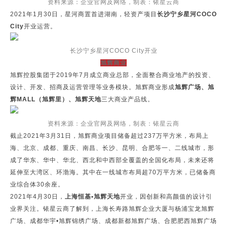
资料来源：企业官网及网络，制表：铱星云商
2021年1月30日，星河商置首进湖南，轻资产项目
长沙宁乡星河COCO
City
开业运营。
长沙宁乡星河COCO City开业
旭辉商业
旭辉控股集团于2019年7月成立商业总部，全面整合商业地产的投资、
设计、开发、招商及运营管理等业务模块。旭辉商业形成
旭辉广场、旭
辉MALL（旭辉里）、旭辉天地
三大商业产品线。
资料来源：企业官网及网络，制表：铱星云商
截止2021年3月31日，旭辉商业项目储备超过237万平方米，布局上
海、北京、成都、重庆、南昌、长沙、昆明、合肥等一、二线城市，形
成了华东、华中、华北、西北和中西部全覆盖的全国化布局，未来还将
延伸至大湾区、环渤海。其中在一线城市布局超70万平方米，已储备商
业综合体30余座。
2021年4月30日，
上海恒基•旭辉天地
开业，因创新和高颜值的设计引
业界关注。铱星云商了解到，上海长寿路旭辉企业大厦与杨浦宝龙旭辉
广场、成都华宇•旭辉锦绣广场、成都新都旭辉广场、合肥肥西旭辉广场