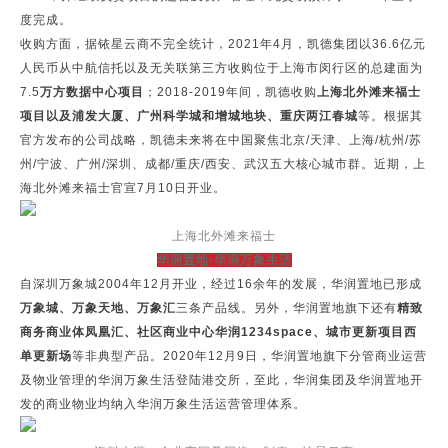
度完成。
收购方面，据铱星云商不完全统计，2021年4月，凯德集团以36.6亿元
人民币从中航信托以及无关联第三方收购位于上海市闵行区的总建面为
7.5
万方数据中心项目
；2018-2019年间，凯德收购
上海北外滩来福士
项目以及浦发大厦、广州科学城和增城地块、重庆两江春城
等。根据其
官方发布的公司战略，凯德未来将在中国聚焦北京/天津、上海/杭州/苏
州/宁波、广州/深圳、成都/重庆/西安、武汉五大核心城市群。近期，上
海北外滩来福士官宣7月10日开业。
上海北外滩来福士
华润置地-华润万象生活
自深圳万象城2004年12月开业，经过16余年的发展，华润置地已形成
万象城、万象天地、万象汇
三条产品线。另外，华润置地旗下还有
精致
商务商业体凤凰汇、社区商业中心华润1234space、城市更新项目西
单更新场
等非典型产品。2020年12月9日，华润置地旗下分管商业运营
及物业管理的华润万象生活登陆港交所，至此，华润集团及华润置地开
发的商业物业均纳入华润万象生活运营管理体系。