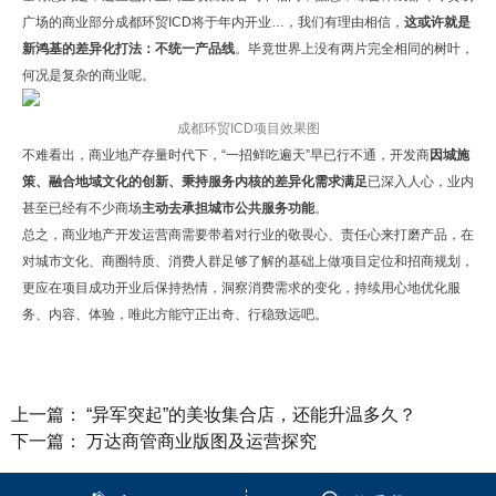
广场的商业部分成都环贸ICD将于年内开业…，我们有理由相信，
这或许就是
新鸿基的差异化打法：不统一产品线
。毕竟世界上没有两片完全相同的树叶，
何况是复杂的商业呢。
成都环贸ICD项目效果图
不难看出，商业地产存量时代下，“一招鲜吃遍天”早已行不通，开发商
因城施
策、融合地域文化的创新、秉持服务内核的差异化需求满足
已深入人心，业内
甚至已经有不少商场
主动去承担城市公共服务功能
。
总之，商业地产开发运营商需要带着对行业的敬畏心、责任心来打磨产品，在
对城市文化、商圈特质、消费人群足够了解的基础上做项目定位和招商规划，
更应在项目成功开业后保持热情，洞察消费需求的变化，持续用心地优化服
务、内容、体验，唯此方能守正出奇、行稳致远吧。
上一篇：
“异军突起”的美妆集合店，还能升温多久？
下一篇：
万达商管商业版图及运营探究