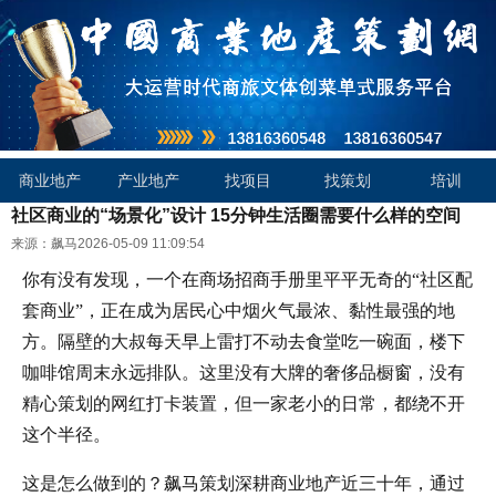
商业地产
产业地产
找项目
找策划
培训
社区商业的“场景化”设计 15分钟生活圈需要什么样的空间
来源：飙马
2026-05-09 11:09:54
你有没有发现，一个在商场招商手册里平平无奇的“社区配
套商业”，正在成为居民心中烟火气最浓、黏性最强的地
方。隔壁的大叔每天早上雷打不动去食堂吃一碗面，楼下
咖啡馆周末永远排队。这里没有大牌的奢侈品橱窗，没有
精心策划的网红打卡装置，但一家老小的日常，都绕不开
这个半径。
这是怎么做到的？飙马策划深耕商业地产近三十年，通过