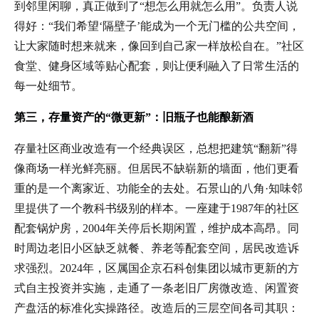
到邻里闲聊，真正做到了“想怎么用就怎么用”。负责人说
得好：“我们希望‘隔壁子’能成为一个无门槛的公共空间，
让大家随时想来就来，像回到自己家一样放松自在。”社区
食堂、健身区域等贴心配套，则让便利融入了日常生活的
每一处细节。
第三，存量资产的“微更新”：旧瓶子也能酿新酒
存量社区商业改造有一个经典误区，总想把建筑“翻新”得
像商场一样光鲜亮丽。但居民不缺崭新的墙面，他们更看
重的是一个离家近、功能全的去处。石景山的八角·知味邻
里提供了一个教科书级别的样本。一座建于1987年的社区
配套锅炉房，2004年关停后长期闲置，维护成本高昂。同
时周边老旧小区缺乏就餐、养老等配套空间，居民改造诉
求强烈。2024年，区属国企京石科创集团以城市更新的方
式自主投资并实施，走通了一条老旧厂房微改造、闲置资
产盘活的标准化实操路径。改造后的三层空间各司其职：