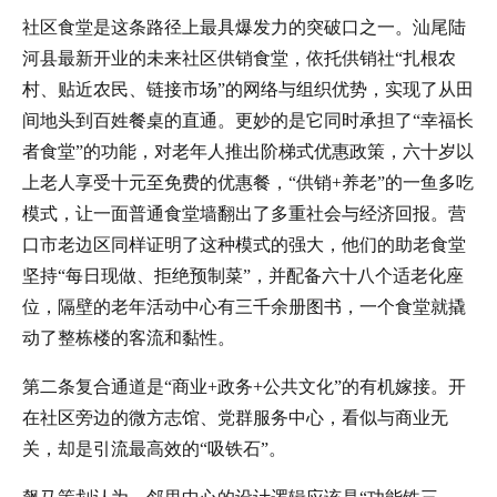
社区食堂是这条路径上最具爆发力的突破口之一。汕尾陆
河县最新开业的未来社区供销食堂，依托供销社“扎根农
村、贴近农民、链接市场”的网络与组织优势，实现了从田
间地头到百姓餐桌的直通。更妙的是它同时承担了“幸福长
者食堂”的功能，对老年人推出阶梯式优惠政策，六十岁以
上老人享受十元至免费的优惠餐，“供销+养老”的一鱼多吃
模式，让一面普通食堂墙翻出了多重社会与经济回报。营
口市老边区同样证明了这种模式的强大，他们的助老食堂
坚持“每日现做、拒绝预制菜”，并配备六十八个适老化座
位，隔壁的老年活动中心有三千余册图书，一个食堂就撬
动了整栋楼的客流和黏性。
第二条复合通道是“商业+政务+公共文化”的有机嫁接。开
在社区旁边的微方志馆、党群服务中心，看似与商业无
关，却是引流最高效的“吸铁石”。