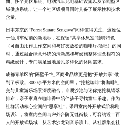
面、多个光伏系统、电动汽车充电基础设施以及节能型区
域供热系统，让一个社区级项目同时具备了展示性和技术
含量。
日本东京的“Forest Square Sengawa”同样值得关注。这座位
于仙川车站前的新地标，在保留“共享休息室”独特特色
（可自由用作工作空间和与好友放松的咖啡厅/酒吧）的同
时，通过融合绿意环绕的清新感和与设施整体理念相符的
精緻设计，专门满足当地居民多样化的休闲需求。
成都青羊区的“隔壁子”社区商业品牌更是把“开放共享”做
到了极致。3000余平方米的空间里，“挖挖咖啡”将咖啡社
交与儿童游乐场景深度融合，专属沙池与迷你挖挖机错落
排布，亲子家庭在咖啡香中陪伴孩子寻找童年乐趣。作为
社群活动核心空间的“思享社”，采用室内外开放式阶梯剧
场设计，将室内空间与户外台阶无缝衔接，可容纳近二百
人的开放式场域，从艺术沙龙到音乐演出、从社群集会社