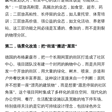
飙马策划认为，邻里中心的设计逻辑应该是“功能铁三
角”：一层放高刚需、高频次的业态，如食堂、超市、药
店；二层放高粘性、长停留的业态，如儿童托管、体育培
训；三层放高价值、强公益的业态，如文化活动、养老驿
站。这三层功能之间必须是互通的、叠加的，而不是割裂
的物理分区。
第二，场景化改造：把“街道”搬进“屋里”
德国的布格豪森市，把一个长期闲置的街区打造成了社区
中心。项目团队没有建一个封闭的购物中心，而是共同开
发一个开放的街区，用大量的绿化、树木、喷泉、步道和
户外餐饮来丰富界面。这种设计直接来自一个判断：居民
并不想要一座“漂亮的建筑物”，而是想要“愿意停留的社区
角落”。这个项目同时集成了多样化的居住空间、现代化的
办公空间、餐厅、生活配套设施以及宽敞的地下停车场。
特别值得关注的是它的可持续设计理念，包括绿色外立