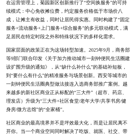
在运营管理上，菊园新区创新推行了“空间换服务”的可持
续模式：中心免收摊位费，约定服务价格低于市场价八
成，让摊主有收益，同时让居民得实惠。同时构建了“固定
服务+流动服务+上门服务+综合服务”的多元联动模式，满
足居民在特定时段之外和特殊状况下的多样化需求。
国家层面的政策正在为这场转型加速。2025年9月，商务部
等9部门联合印发《关于加力推动城市一刻钟便民生活圈建
设扩围升级的通知》，从“缺什么补什么”的基础补短板，
到“要什么有什么”的精准服务与场景创新。西安等城市的
一刻钟便民生活圈典型做法接连入选商务部推广案例。越
来越多的新社区商业正从标配的“三大件”（超市、药店、
理发店）升级为“三大件+社区食堂/老年大学/共享书房/健
身房/微方志馆”的“全家桶”。
社区商业的最高境界并不是坪效最大化，而是让居民离不
开你。当一个商业空间同时解决了吃饭、就医、社交、带