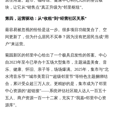
居住用途。超市、咖啡馆、健康中心和托儿所的整合板
块，让它从“销售点”真正升级为“邻里枢纽”。
第四，运营驱动：从“收租”到“经营社区关系”
最容易被忽视的恰恰是这一步。很多项目功能复合了、空
间更新了，但为什么居民不买单？因为没有把居民当成“用
户”来运营。
菊园新区的邻里中心给出了一个极具启发性的答案。中心
自2023年至今已举办十五场大型集市，主题涵盖美食、音
乐、健康、怀旧、亲子等，场场爆满。2025年，集市与“北
水湾音乐节”“城市美育日”“超级邻里节”等特色主题捆绑结
合，累计受众超三万人次。更精妙的是，集市成为了邻里
中心资源的“超链接”——系统评估社区能人达人一百五十
五人、商户资源一百一十二家，充实了“我嘉•邻里中心资
源库”。