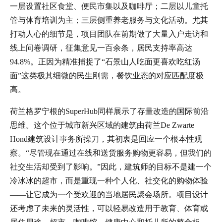
一层设置社区食堂、便民市集以及咖啡厅；二层以儿童托
管与体育培训为主；三层侧重养老服务与文化活动。尤其
打动人心的细节是，项目团队在前期做了大量入户走访和
线上问卷调研，征集意见一百余条，居民支持率高达
94.8%。正因为精准捕捉了“石景山人吃面更喜欢吃红汤
面”这类极其细微的民生刚需，餐饮业态的对应匹配度极
高。
荷兰格罗宁根的SuperHub同样展示了存量改造的国际前沿
思维。这个位于城市新兴区域的建筑由荷兰De Zwarte
Hond建筑设计事务所操刀，其初衷是回应一个根本性观
察。“尽管现在通过在线和送货服务购物更容易，但我们的
社交生活却受到了影响。”因此，建筑师的目标不是建一个
冷冰冰的超市，而是重现一种个人化、社交化的购物体验
——让它成为一个受欢迎的当地居民聚会场所。项目设计
还考虑了未来的灵活性，可以轻易改造用于教育、体育或