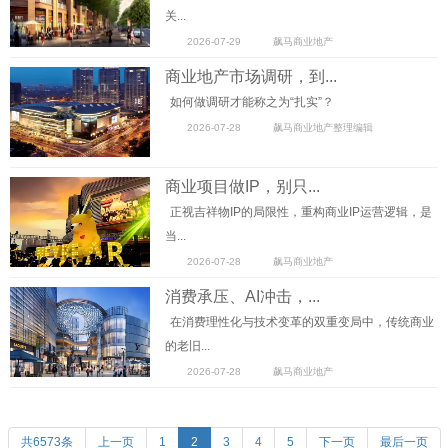
关...
2026-07-29
飙马商业地产
商业地产市场调研，到...
如何做调研才能称之为“扎实”？
2026-07-28
飙马商业地产整理编辑
商业项目做IP，别只...
正视吉祥物IP的局限性，重构商业IP运营逻辑，是
当...
2026-07-28
飙马商业地产
消费承压、AI冲击，...
在消费理性化与技术变革的双重变局中，传统商业
的老旧...
2026-07-28
飙马商业地产
共6573条
上一页
1
2
3
4
5
下一页
最后一页