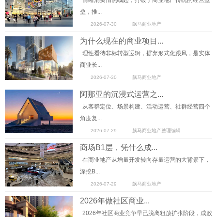
情绪消费悄然崛起，打破了商业地产传统的经营壁
垒，推...
2026-07-30
飙马商业地产
为什么现在的商业项目...
理性看待非标转型逻辑，摒弃形式化跟风，是实体
商业长...
2026-07-30
飙马商业地产
阿那亚的沉浸式运营之...
从客群定位、场景构建、活动运营、社群经营四个
角度复...
2026-07-29
飙马商业地产整理编辑
商场B1层，凭什么成...
在商业地产从增量开发转向存量运营的大背景下，
深挖B...
2026-07-29
飙马商业地产
2026年做社区商业...
2026年社区商业竞争早已脱离粗放扩张阶段，成败