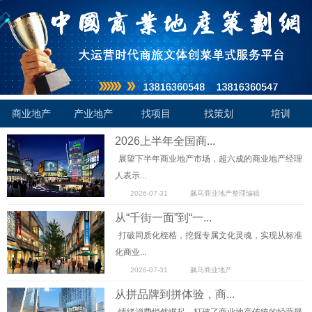
商业地产
产业地产
找项目
找策划
培训
2026上半年全国商...
展望下半年商业地产市场，超六成的商业地产经理
人表示...
2026-07-31
飙马商业地产整理编辑
从“千街一面”到“一...
打破同质化桎梏，挖掘专属文化灵魂，实现从标准
化商业...
2026-07-31
飙马商业地产
从拼品牌到拼体验，商...