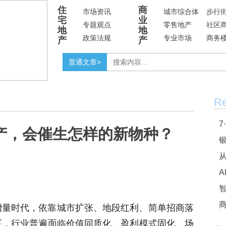
住
商
市场资讯
城市综合体
步行
宅
业
专题观点
零售地产
社区
地
地
政策法规
专业市场
商务
产
产
普通文章>
Re
7
产，会催生怎样的新物种？
银
A
增量时代，依靠城市扩张、地段红利、简单招商落
商
下，行业普遍面临价值同质化、盈利模式固化、场