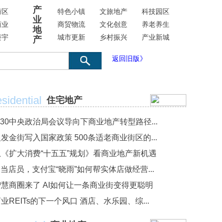
产
街区
特色小镇
文旅地产
科技园区
业
商业
商贸物流
文化创意
养老养生
地
楼宇
城市更新
乡村振兴
产业新城
产
返回旧版》
sidential
住宅地产
·30中央政治局会议导向下商业地产转型路径...
发金街写入国家政策 500条适老商业街区的...
从《扩大消费“十五五”规划》看商业地产新机遇
I当店员，支付宝“晓雨”如何帮实体店做经营...
智慧商圈来了 AI如何让一条商业街变得更聪明
业REITs的下一个风口 酒店、水乐园、综...