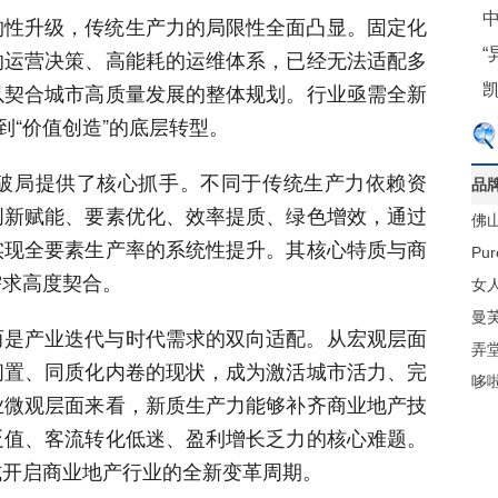
中
构性升级，传统生产力的局限性全面凸显。固定化
的运营决策、高能耗的运维体系，已经无法适配多
以契合城市高质量发展的整体规划。行业亟需全新
到“价值创造”的底层转型。
破局提供了核心抓手。不同于传统生产力依赖资
品
创新赋能、要素优化、效率提质、绿色增效，通过
佛
实现全要素生产率的系统性提升。其核心特质与商
材
Pu
需求高度契合。
梁
女人
曼
而是产业迭代与时代需求的双向适配。从宏观层面
弄
闲置、同质化内卷的现状，成为激活城市活力、完
哆
业微观层面来看，新质生产力能够补齐商业地产技
贬值、客流转化低迷、盈利增长乏力的核心难题。
式开启商业地产行业的全新变革周期。