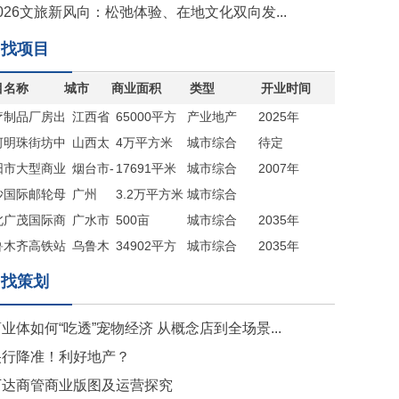
026文旅新风向：松弛体验、在地文化双向发...
找项目
目名称
城市
商业面积
类型
开业时间
疗制品厂房出
江西省
65000平方
产业地产
2025年
河明珠街坊中
九江市
山西太
米
4万平方米
城市综合
待定
阳市大型商业
原
烟台市-
17691平米
体
城市综合
2007年
出售
沙国际邮轮母
海阳市
广州
（赠送地下
3.2万平方米
体
城市综合
商业综合体
北广茂国际商
广水市
室约5000平
500亩
体
城市综合
2035年
新城
鲁木齐高铁站
乌鲁木
米）
34902平方
体
城市综合
2035年
目
齐
米
体
找策划
业体如何“吃透”宠物经济 从概念店到全场景...
央行降准！利好地产？
万达商管商业版图及运营探究