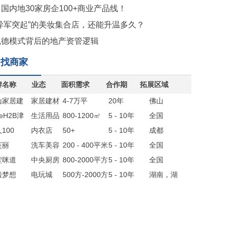
国内地30家房企100+商业产品线！
“异军突起”的美妆集合店，还能升温多久？
凯德模式背后的地产资管逻辑
找商家
牌名称
业态
面积需求
合作期
拓展区域
山家居建
家居建材
4-7万平
20年
佛山
联盟
reH2B津
生活用品
800-1200㎡
5 - 10年
全国
生活
100
集合店
内衣店
50+
5 - 10年
成都
芙丽
洗车美容
200 - 400平米
5 - 10年
全国
堂咪道
店
中央厨房
800-2000平方
5 - 10年
全国
啦梦想
电玩城
500方-2000方
5 - 10年
湖南，湖
北，四川，
贵州，江西