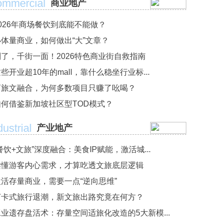
mmercial
商业地产
2026年商场餐饮到底能不能做？
小体量商业，如何做出“大”文章？
别了，千街一面！2026特色商业街自救指南
些开业超10年的mall，靠什么稳坐行业标...
商旅文融合，为何多数项目只赚了吆喝？
如何借鉴新加坡社区型TOD模式？
dustrial
产业地产
餐饮+文旅”深度融合：美食IP赋能，激活城...
读懂游客内心需求，才算吃透文旅底层逻辑
盘活存量商业，需要一点“逆向思维”
打卡式旅行退潮，新文旅出路究竟在何方？
工业遗存盘活术：存量空间适旅化改造的5大新模...