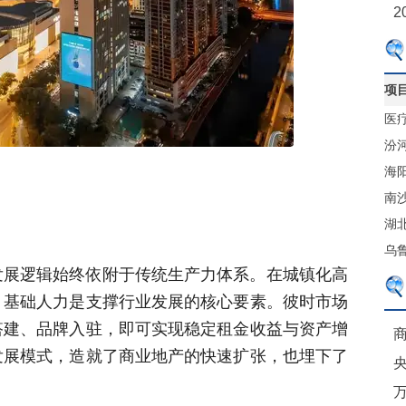
2
项
医
售
汾
心
海
体
南
港
湖
贸
乌
发展逻辑始终依附于传统生产力体系。在城镇化高
项
、基础人力是支撑行业发展的核心要素。彼时市场
搭建、品牌入驻，即可实现稳定租金收益与资产增
商
发展模式，造就了商业地产的快速扩张，也埋下了