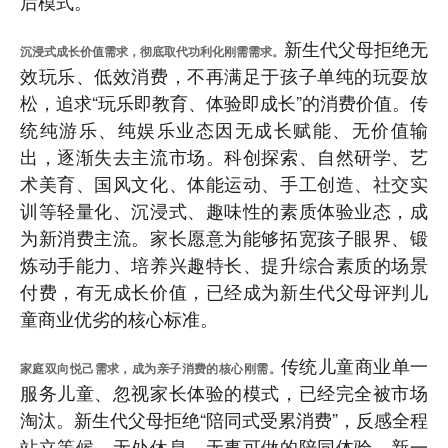
后模式。
新生代父母拒绝无
沉浸式成长价值需求，彻底取代功利化刚需需求。
效玩乐、低效消费，不再满足于孩子单纯的玩耍放
松，追求“玩乐即教育、体验即成长”的消费价值。传
统纯游乐、纯娱乐业态因无成长赋能、无价值输
出，逐渐失去主流市场。科创探索、自然研学、艺
术美育、国风文化、体能运动、手工创造、社交实
训等轻量化、沉浸式、趣味性的素质体验业态，成
为新消费主流。家长愿意为能够拓宽孩子眼界、锻
炼动手能力、培养兴趣特长、提升综合素质的场景
付费，有无成长价值，已经成为新生代父母评判儿
童商业优劣的核心标准。
传统儿童商业单一
家庭双向悦己需求，成为亲子消费的核心刚需。
服务儿童、忽视家长体验的模式，已经完全被市场
淘汰。新生代父母拒绝“陪同式受累消费”，反感全程
站立等候、无处休息、无事可做的陪同体验。新一