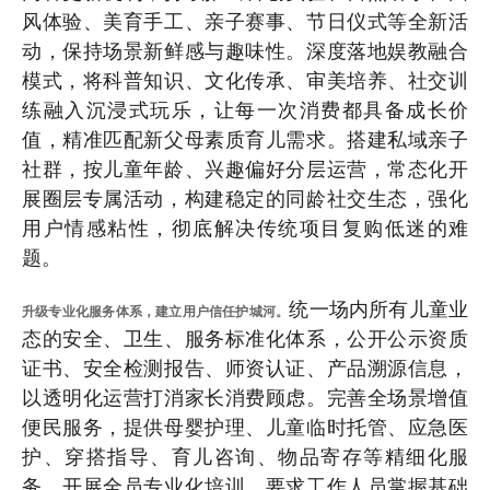
风体验、美育手工、亲子赛事、节日仪式等全新活
动，保持场景新鲜感与趣味性。深度落地娱教融合
模式，将科普知识、文化传承、审美培养、社交训
练融入沉浸式玩乐，让每一次消费都具备成长价
值，精准匹配新父母素质育儿需求。搭建私域亲子
社群，按儿童年龄、兴趣偏好分层运营，常态化开
展圈层专属活动，构建稳定的同龄社交生态，强化
用户情感粘性，彻底解决传统项目复购低迷的难
题。
统一场内所有儿童业
升级专业化服务体系，建立用户信任护城河。
态的安全、卫生、服务标准化体系，公开公示资质
证书、安全检测报告、师资认证、产品溯源信息，
以透明化运营打消家长消费顾虑。完善全场景增值
便民服务，提供母婴护理、儿童临时托管、应急医
护、穿搭指导、育儿咨询、物品寄存等精细化服
务。开展全员专业化培训，要求工作人员掌握基础