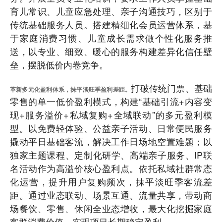
育儿常识、儿童应急处理、亲子沟通技巧，区别于
传统基础服务人员。搭建精细化会员运营体系，基
于家庭消费习惯、儿童成长需求做个性化服务推
送，以专业、细致、暖心的服务构建差异化信任壁
垒，摆脱低价内卷竞争。
打破传统门票、基础
革新多元化盈利体系，抹平淡旺季盈利差距。
零售的单一低价盈利模式，构建“基础引流+内容变
现+服务溢价+私域复购+全域联动”的多元盈利模
型。以免费轻体验、公益亲子活动、日常便民服务
撬动平日基础客流，解决工作日场地空置难题；以
独家主题课程、定制化研学、高端亲子服务、IP联
名活动作为高溢价核心盈利点。依托私域社群常态
化运营，提升用户复购频次，抹平淡旺季客流差
距。通过业态联动、场景互通、流量共享，带动商
场餐饮、零售、休闲全业态增收，最大化挖掘家庭
客群消费价值，实现项目长期稳定盈利。