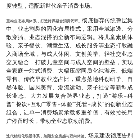
度转型，适配新世代亲子消费市场。
彻底摒弃传统整层集
重构业态布局体系，打造跨界融合消费闭环。
中、业态割裂的固化布局模式，采用全域渗透、分
散穿插、业态混搭的全新布局逻辑。将儿童素质体
验、亲子餐饮、潮童生活、成长服务等业态打散融
入商场全域，与成人休闲、文创美学、轻社交业态
交叉融合，打破儿童空间与成人空间的壁垒，实现
全家庭一站式消费。大幅压缩同质化纯游乐、低端
零售、传统早教业态占比，重点落地科创研学、自
然体验、国风美育、潮流运动、亲子社交等新型成
长业态。大力发展复合跨界业态，打造“游乐+科
普”“餐饮+互动”“零售+体验”“托管+成长”的创新业态
组合，让单一消费场景承载多重价值，有效拉长用
户停留时长，带动全业态联动消费。
场景建设彻底告别
迭代精细化场景体系，兼顾安全质感与双向体验。