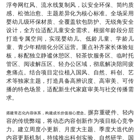
浮夸网红风、流水线复制风，以安全环保、简约质
感、松弛治愈、主题差异化为核心标准。全场采用
婴幼儿级环保材质、全覆盖软包防护、无锐角安全
设计，全方位适配儿童安全需求。根据年龄段分层
打造专属空间，实现婴幼儿、低龄儿童、学龄儿
童、青少年精细化分区运营。重点补齐家长体验短
板，标配独立静谧休憩区、轻茶饮服务区、临时托
管区、阅读解压区、轻办公区域，彻底解决陪同疲
惫痛点。结合项目定位植入国风、自然、科创、艺
术等独家主题，打造具备高辨识度、高审美、可传
播的特色场景，适配新生代家庭审美与社交传播需
求。
摒弃重硬件、轻内
搭建常态化内容体系，构建成长价值核心壁垒。
容的传统弊端，将动态内容创新作为项目核心竞争
力。建立周度小更新、月度大主题、季度大迭代的
内容更新机制，持续推出科创实验、自然研学、国