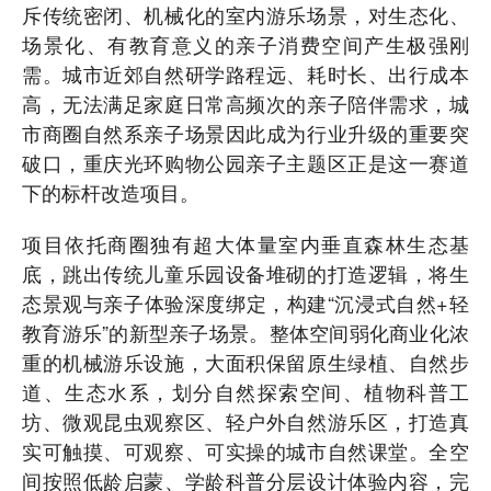
斥传统密闭、机械化的室内游乐场景，对生态化、
场景化、有教育意义的亲子消费空间产生极强刚
需。城市近郊自然研学路程远、耗时长、出行成本
高，无法满足家庭日常高频次的亲子陪伴需求，城
市商圈自然系亲子场景因此成为行业升级的重要突
破口，重庆光环购物公园亲子主题区正是这一赛道
下的标杆改造项目。
项目依托商圈独有超大体量室内垂直森林生态基
底，跳出传统儿童乐园设备堆砌的打造逻辑，将生
态景观与亲子体验深度绑定，构建“沉浸式自然+轻
教育游乐”的新型亲子场景。整体空间弱化商业化浓
重的机械游乐设施，大面积保留原生绿植、自然步
道、生态水系，划分自然探索空间、植物科普工
坊、微观昆虫观察区、轻户外自然游乐区，打造真
实可触摸、可观察、可实操的城市自然课堂。全空
间按照低龄启蒙、学龄科普分层设计体验内容，完