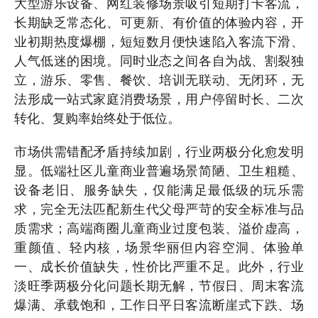
大型游乐设备、网红装修场景吸引短期打卡客流，
长期缺乏常态化、可更新、有价值的体验内容，开
业初期热度爆棚，短短数月便快速陷入客流下滑、
人气低迷的困境。同时业态之间各自为战、割裂独
立，游乐、零售、餐饮、培训无联动、无闭环，无
法形成一站式家庭消费场景，用户停留时长、二次
转化、复购率始终处于低位。
市场供需错配矛盾持续加剧，行业两极分化愈发明
显。低端社区儿童商业普遍场景简陋、卫生粗糙、
设备老旧、服务缺失，仅能满足最低级的玩乐需
求，完全无法匹配新生代父母严苛的安全标准与品
质需求；高端商圈儿童商业过度包装、溢价虚高，
重颜值、轻内核，场景华丽但内容空洞、体验单
一、成长价值缺失，性价比严重不足。此外，行业
淡旺季两极分化问题长期无解，节假日、周末客流
爆满、承载饱和，工作日平日客流断崖式下跌、场