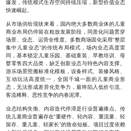
爆发，传统模式生存空间持续压缩，新型价值业态
快速崛起。
从市场供给现状来看，国内绝大多数商业体的儿童
商业布局仍停留在粗放发展阶段，同质化问题贯穿
场景、业态、运营全维度。多数商场固化采用“整层
集中儿童业态”的传统布局模式，场内业态高度雷
同，基本锁定儿童乐园、基础童装、早教培训、母
婴零售四大品类，缺乏创新业态与特色内容支撑。
游乐场景照搬标准化模板，设备样式、装修风格、
互动玩法高度统一，全国千城一面的儿童商业形
态，无法形成差异化竞争力，最终陷入低价引流、
客流稀释、恶性竞争的内卷泥潭。
业态结构失衡、内容迭代停滞是行业普遍痛点。传
统儿童商业普遍存在“重硬件、轻内容、重流量、轻
留存、重儿童、轻家长”的致命短板。项目过度依赖