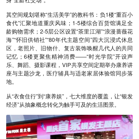
其空间规划堪称“生活美学”的教科书：负1楼“重百小
食代”汇聚地道重庆风味；1-5楼综合百货馆满足全
龄购物需求；2-5层公区设置“茶里江湖”“浪漫蔷薇花
海”“怀旧供销社”“80年代主题空间”四大沉浸式休息
区，老照片、旧物什、复古装饰唤醒几代人的共同
记忆；6楼更聚焦精神消费——“时光学院”开设声
乐、舞蹈、摄影课程，VIP共享空间定期举办康养讲
座与主题沙龙，医疗辅具与适老家居体验馆同步落
地。
从“衣食住行”到“康养娱”，七大维度的覆盖，让“银发
经济”从抽象概念转化为触手可及的生活图景。