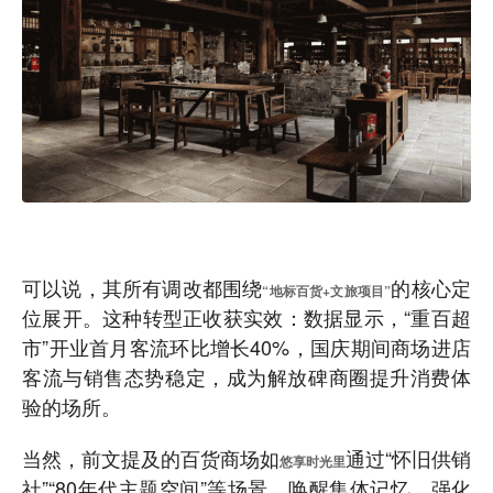
可以说，其所有调改都围绕
的核心定
“地标百货+文旅项目”
位展开。这种转型正收获实效：数据显示，“重百超
市”开业首月客流环比增长40%，国庆期间商场进店
客流与销售态势稳定，成为解放碑商圈提升消费体
验的场所。
当然，前文提及的百货商场如
通过“怀旧供销
悠享时光里
社”“80年代主题空间”等场景，唤醒集体记忆，强化