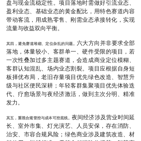
盘与现金流稳定性。项目落地时需做好引流业态、
盈利业态、基础业态的黄金配比，用特色赛道内容
带动客流，用成熟零售、刚需业态承接转化，实现
流量与收益双向平衡。
六大方向并非要求全部
其四，避免赛道堆砌、定位杂乱的问题。
落地，体量较小、客群单一、硬件受限的项目，若
一次性叠加过多主题赛道，会造成商业定位模糊、
客群认知混乱、场内业态割裂。项目应根据自身短
板择优布局，老旧存量项目优先绿色改造、智慧升
级与社区便民深耕；年轻客群集聚项目优先体验迭
代、疗愈场景与夜经济激活，做到主次分明、精准
发力。
夜间经济涉及营业时间延
其五，重视合规管控与成本可控底线。
长、室外市集、灯光演艺、人员安保，存在消防、
治安、市容合规风险；绿色商业涉及建筑改造、材