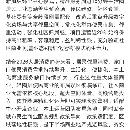
新加坡邻里中心模式，精准服务周边15分钟生活圈
居民，业态涵盖生鲜菜场、便民维修、社区食堂、
基础零售等全龄段刚需配套。改造后重点升级数字
化菜场与共享邻里空间，常态化举办便民市集、邻
里活动，强化社区归属感。项目运营近20年始终保
持高出租率，客流稳定，盈利韧性强，充分验证社
区商业“刚需业态+精细化运营”模式的生命力。
结合2026人居消费趋势来看，居民邻里消费、家门
口便民消费需求持续攀升，生活化、便捷化、本土
化商业服务缺口持续扩大，行业过往重大体量商
业、轻圈层便民商业的布局误区彻底修正。社区商
业无需依赖核心地段、超大空间体量、高额营销投
入，依托圈层精细化运营即可实现长效盈利，适配
中小开发企业、本土运营团队布局落地，同时贴合
城市民生商业配套规划政策导向，政策适配度、区
域落地性极强，是下半场商业地产规避风险、夯实