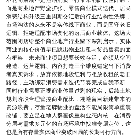
而是商业地产野蛮扩张、零售商业模式迭代、居民
消费结构升级三重周期交汇后的行业结构性洗牌，
市场淘汰的从来不是实体线下商业，而是固守老旧
逻辑、拒绝适配市场变化的落后商业载体。这场大
范围闭店给整个商业地产行业留下深刻启示，实体
商业的核心价值早已跳出物业出租与货品售卖的固
有框架，未来商业项目想要长效存活，必须从空间
建造、运营逻辑、内容打造三个维度锚定当下消费
者真实诉求，放弃依赖地段红利与粗放收租的老旧
路径，主动绑定消费需求迭代节奏完成自我革新。
同时行业需要正视商业体量过剩的现实，后续土地
规划阶段合理管控商业配比，规避盲目新建带来的
资源浪费，存量老牌物业的盘活不能局限简单重装
改铺，要立足在地人群画像重构业态内核，在消费
分层与需求多元化的市场环境中找准专属定位，这
也是所有存量实体商业突破困局的长期可行方向。