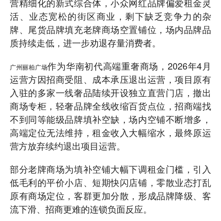
营精细化的新式综合体，小众网红品牌偏爱租金灵
活、业态宽松的街区商业，剩下缺乏竞争力的杂
牌、尾货品牌填充老牌商场空置铺位，场内品牌品
质持续走低，进一步劝退存量消费者。
作为华南初代高端重奢商场，2026年4月
广州丽柏广场
运营方因招商受阻、成本承压退出运营，项目原有
入驻的多家一线奢品陆续开设独立直营门店，撤出
商场专柜，轻奢品牌全线收缩百货点位，招商端找
不到同等能级品牌填补空缺，场内空铺不断增多，
高端定位无法维持，租金收入大幅缩水，最终原运
营方放弃续约退出项目运营。
部分老牌商场为填补空铺大幅下调租金门槛，引入
低毛利的平价小店、短期快闪店铺，零散业态打乱
原有商场定位，客群更加分散，形成品牌降级、客
流下滑、招商更难的连锁负面反应。