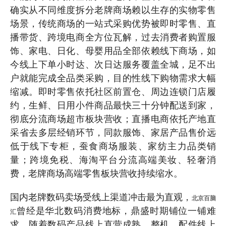
确实从不同维度拆分老牌商场赖以生存的实物零售
场景，传统商场的一站式采购优势被即时零售、直
播带货、跨境电商全方位瓦解，过去消费者购置服
饰、家电、日化、母婴用品全部依赖线下商场，如
今线上下单小时达、次日达服务覆盖全城，足不出
户就能完成全品类采购，目的性线下购物需求大幅
缩减。即时零售依托社区前置仓、周边连锁门店履
约，生鲜、日用小件商品最快三十分钟配送到家，
彻底分流商场超市板块营收；直播电商依托产地直
采省去多层经销环节，同款服饰、家居产品售价远
低于线下专柜，蚕食商场服装、家纺主力品类销
量；跨境免税、海淘平台分流高端美妆、轻奢消
费，老牌商场高端零售板块营收持续缩水。
国内老牌数码卖场受线上渠道冲击最为直观，
北京百脑
曾经是华北数码消费地标，鼎盛时期铺位一铺难
汇
求，随着数码产品线上直营成熟，整机、配件线上