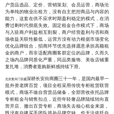
户货品选品、定价、营销策划、会员运营，商场沦
为单纯的物业出租方，没有自主把控商品与内容的
能力，这套在供不应求时期盈利稳定的模式，在消
费过剩时代彻底失效。固定租金合作模式下，商场
与入驻商户利益相互割裂，商户经营盈利与否和商
场收益关联性极低，运营方没有动力根据市场变化
优化品牌组合，招商环节优先选择愿意承担高额租
金的商户，而非适配商圈客群定位的品牌，久而久
之场内品牌同质化严重，同品类服饰、美妆店铺重
复扎堆，消费者逛购新鲜感持续下滑。
深耕长安街商圈三十一年，是国内最早一
北京复兴门百盛
批外资老牌百货，项目全程采用传统专柜租赁联营
模式，商场不做自营货品储备，全部营收依托品牌
专柜租金与销售扣点，近些年轻奢品牌陆续转向直
营开店、撤出百货专柜，商场失去核心租金来源，
既没有自建买手团队填补品牌空缺，也无法依托自