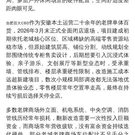
距肉眼可见。
作为安徽本土运营二十余年的老牌单体百
合肥百大CBD
货，2026年3月末正式全面闭店退场，项目建成初
期依托老城核心区位、区域稀缺的高端零售资源站
稳市场，但原始建筑层高、铺位分割、动线规划全
部围绕传统专柜售卖设计，后期想要引入沉浸式体
验、亲子游乐、文创展厅等新型业态时，受承重
墙、管线排布、楼层承重硬性限制，改造施工成本
远超新建项目，数次小规模局部调改都无法落地优
质体验业态，零售楼层常年空置率走高，最终在持
续亏损后选择关停全店。
多数老牌商场外立面、机电系统、中央空调、消防
管线历经常年损耗，翻新改造需要一次性投入巨额
资金，而商场常年营收疲软，没有富余资金持续迭
代硬件。部分老城老牌商场车位配比不足千分之