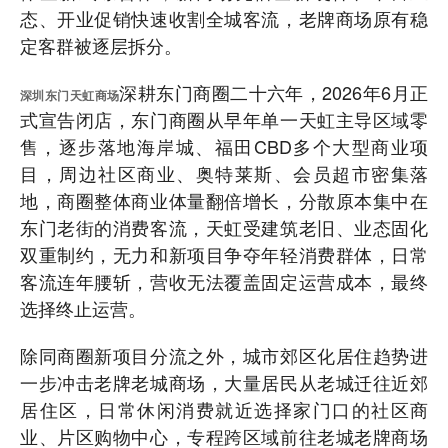
态、开业促销快速收割全城客流，老牌商场原有稳
定客群被逐层拆分。
深耕东门商圈二十六年，2026年6月正
深圳东门天虹商场
式宣告闭店，东门商圈从早年单一天虹主导区域零
售，逐步落地海岸城、福田CBD多个大型商业项
目，周边社区商业、奥特莱斯、会员超市密集落
地，商圈整体商业体量翻倍增长，分散原本集中在
东门老街的消费客流，天虹受建筑老旧、业态固化
双重制约，无力和新项目争夺年轻消费群体，日常
客流连年腰斩，营收无法覆盖固定运营成本，最终
选择终止运营。
除同商圈新项目分流之外，城市郊区化居住趋势进
一步冲击老牌老城商场，大量居民从老城迁往近郊
居住区，日常休闲消费就近选择家门口的社区商
业、片区购物中心，专程跨区域前往老城老牌商场