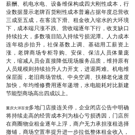
薪酬、机电水电、设备维保构成四大刚性成本，行
业数据显示老牌百货刚性成本普遍占据年度总营收
三成至五成，在客流下滑、租金收入缩水的大环境
下，成本端只涨不跌、营收端逐年下行，收支缺口
持续拉大，多数项目陷入持续亏损泥潭。人力成本
连年稳步抬升，社保基数上调、基础用工薪资上
涨，老牌商场专柜导购、安保、保洁人员体量庞
大，缩减人员会直接降低现场服务品质，维持原有
人员规模则持续抬升人力开支，进退两难。机电维
保层面，老旧商场管线、中央空调、扶梯老化速度
加快，年均维修费用逐年递增，水电能耗对比新建
节能型商场高出四成以上。
多地门店接连关停，企业闭店公告中明确
重庆大洋百货
将持续走高的经营成本列为核心亏损诱因，门店所
在商圈物业租金逐年上浮，商户无力承担涨租选择
撤铺，商场空置率提升进一步拉低整体租金收入，