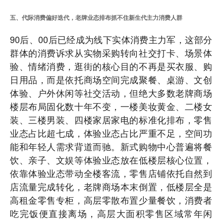
五、代际消费偏好迭代，老牌业态排布抓不住新生代主力消费人群
90后、00后已经成为线下实体消费主力军，这部分
群体的消费诉求从实物采购转向社交打卡、场景体
验、情绪消费，逛街的核心目的不再是买衣服、购
日用品，而是依托商场空间完成聚餐、桌游、文创
体验、户外休闲等社交活动，但绝大多数老牌商场
楼层布局固化数十年不变，一楼美妆黄金、二楼女
装、三楼男装、四楼家居家电的标准化排布，零售
业态占比超七成，体验业态占比严重不足，空间功
能和年轻人需求背道而驰。新式购物中心普遍将餐
饮、亲子、文娱等体验业态放在低楼层核心位置，
依靠体验业态带动全楼客流，零售店铺依托自然到
店流量完成转化，老牌商场本末倒置，低楼层全是
高租金零售专柜，高层零散布置少量餐饮，消费者
吃完饭便直接离场，高层大面积零售区域常年闲