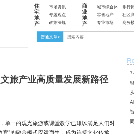
住
商
市场资讯
城市综合体
步行
宅
业
专题观点
零售地产
社区
地
地
政策法规
专业市场
商务
产
产
普通文章>
Re
7
锁文旅产业高质量发展新路径
银
A
引下，单一的观光旅游或课堂教学已难以满足人们对
商
教育”的融合模式应运而生，成为连接文化传承、