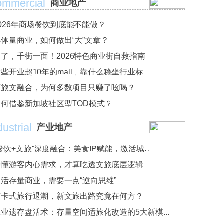
mmercial
商业地产
2026年商场餐饮到底能不能做？
小体量商业，如何做出“大”文章？
别了，千街一面！2026特色商业街自救指南
些开业超10年的mall，靠什么稳坐行业标...
商旅文融合，为何多数项目只赚了吆喝？
如何借鉴新加坡社区型TOD模式？
dustrial
产业地产
餐饮+文旅”深度融合：美食IP赋能，激活城...
读懂游客内心需求，才算吃透文旅底层逻辑
盘活存量商业，需要一点“逆向思维”
打卡式旅行退潮，新文旅出路究竟在何方？
工业遗存盘活术：存量空间适旅化改造的5大新模...