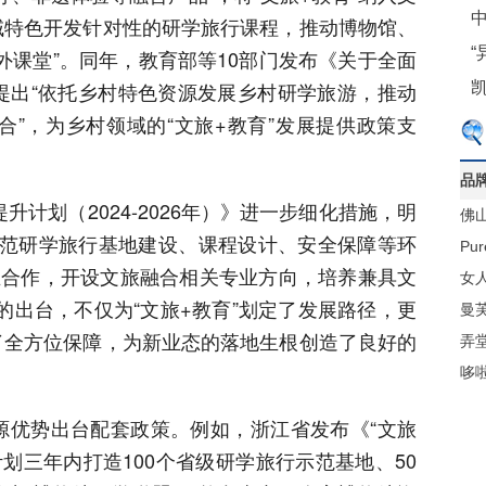
中
域特色开发针对性的研学旅行课程，推动博物馆、
外课堂”。同年，教育部等10部门发布《关于全面
提出“依托乡村特色资源发展乡村研学旅游，推动
”，为乡村领域的“文旅+教育”发展提供政策支
品
升计划（2024-2026年）》进一步细化措施，明
佛
，规范研学旅行基地建设、课程设计、安全保障等环
材
Pu
业合作，开设文旅融合相关专业方向，培养兼具文
梁
女人
的出台，不仅为“文旅+教育”划定了发展路径，更
曼
了全方位保障，为新业态的落地生根创造了良好的
弄
哆
源优势出台配套政策。例如，浙江省发布《“文旅
，计划三年内打造100个省级研学旅行示范基地、50