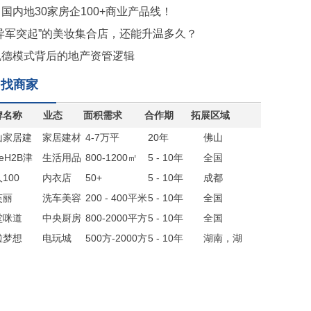
国内地30家房企100+商业产品线！
“异军突起”的美妆集合店，还能升温多久？
凯德模式背后的地产资管逻辑
找商家
牌名称
业态
面积需求
合作期
拓展区域
山家居建
家居建材
4-7万平
20年
佛山
联盟
reH2B津
生活用品
800-1200㎡
5 - 10年
全国
生活
100
集合店
内衣店
50+
5 - 10年
成都
芙丽
洗车美容
200 - 400平米
5 - 10年
全国
堂咪道
店
中央厨房
800-2000平方
5 - 10年
全国
啦梦想
电玩城
500方-2000方
5 - 10年
湖南，湖
北，四川，
贵州，江西