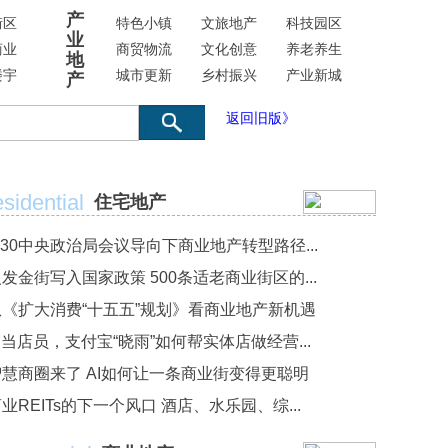
产
街区
特色小镇
文旅地产
科技园区
业
商业
商贸物流
文化创意
养老养生
地
楼宇
城市更新
乡村振兴
产业新城
产
返回旧版》
sidential
住宅地产
·30中央政治局会议导向下商业地产转型路径...
发金街写入国家政策 500条适老商业街区的...
从《扩大消费“十五五”规划》看商业地产新机遇
I当店员，支付宝“晓雨”如何帮实体店做经营...
智慧商圈来了 AI如何让一条商业街变得更聪明
业REITs的下一个风口 酒店、水乐园、综...