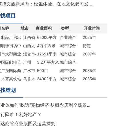
026文旅新风向：松弛体验、在地文化双向发...
找项目
目名称
城市
商业面积
类型
开业时间
疗制品厂房出
江西省
65000平方
产业地产
2025年
河明珠街坊中
九江市
山西太
米
4万平方米
城市综合
待定
阳市大型商业
原
烟台市-
17691平米
体
城市综合
2007年
出售
沙国际邮轮母
海阳市
广州
（赠送地下
3.2万平方米
体
城市综合
商业综合体
北广茂国际商
广水市
室约5000平
500亩
体
城市综合
2035年
新城
鲁木齐高铁站
乌鲁木
米）
34902平方
体
城市综合
2035年
目
齐
米
体
找策划
业体如何“吃透”宠物经济 从概念店到全场景...
央行降准！利好地产？
万达商管商业版图及运营探究