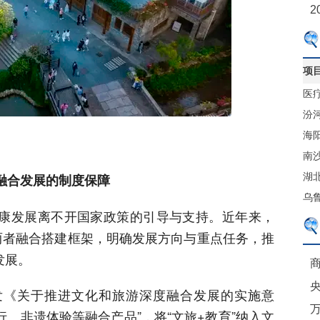
2
项
医
售
汾
心
海
体
南
”融合发展的制度保障
港
湖
贸
乌
健康发展离不开国家政策的引导与支持。近年来，
项
两者融合搭建框架，明确发展方向与重点任务，推
发展。
商
印发《关于推进文化和旅游深度融合发展的实施意
、非遗体验等融合产品”，将“文旅+教育”纳入文