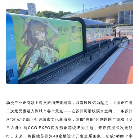
动漫产业正引领上海文旅消费新潮流，以漫展展馆为起点，上海正在将
二次元元素融入到城市各个景点——在苏州河沿线滨水空间，一条苏州
河“次元”走廊正打造城市文化新动脉；两艘“痛船”分别以国产游戏《明
日方舟》与CCG EXPO官方形象茈绫IP为主题，开启沉浸式次元航
行。未来，将围绕苏州河48座桥设计开发全系形象，形成“桥卿IP宇