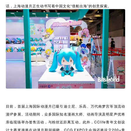
话，上海动漫月正生动书写着中国文化“借船出海”的创意探索。
目前，首届上海国际动漫月已吸引迪士尼、乐高、万代南梦宫等顶流动
漫IP参展。活动期间，众多国际知名漫画大师、动画导演及明星声优将
亲临现场举办签售活动，与粉丝近距离互动。此外，CClife青年文创设
计大赛奖项将在动漫月期间揭晓，CCG EXPO主会场还将设立200+青