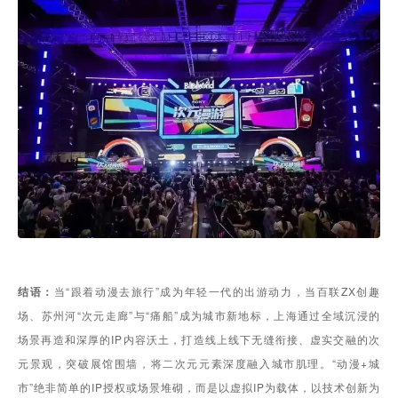
结语：
当“跟着动漫去旅行”成为年轻一代的出游动力，当百联ZX创趣
场、苏州河“次元走廊”与“痛船”成为城市新地标，上海通过全域沉浸的
场景再造和深厚的IP内容沃土，打造线上线下无缝衔接、虚实交融的次
元景观，突破展馆围墙，将二次元元素深度融入城市肌理。“动漫+城
市”绝非简单的IP授权或场景堆砌，而是以虚拟IP为载体，以技术创新为