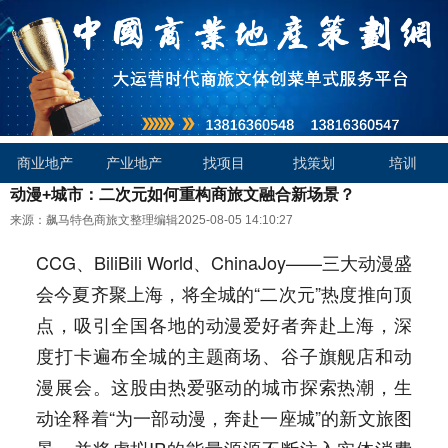
商业地产
产业地产
找项目
找策划
培训
动漫+城市：二次元如何重构商旅文融合新场景？
来源：飙马特色商旅文整理编辑
2025-08-05 14:10:27
CCG、BiliBili World、ChinaJoy——三大动漫盛
会今夏齐聚上海，将全城的“二次元”热度推向顶
点，吸引全国各地的动漫爱好者奔赴上海，深
度打卡遍布全城的主题商场、谷子旗舰店和动
漫展会。这股由热爱驱动的城市探索热潮，生
动诠释着“为一部动漫，奔赴一座城”的新文旅图