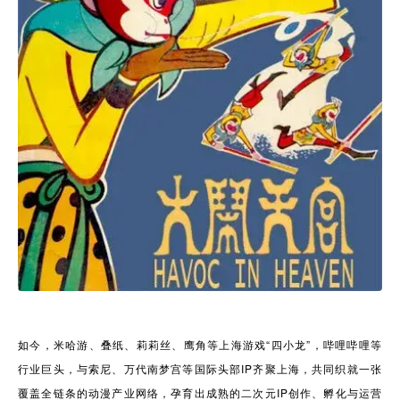
如今，米哈游、叠纸、莉莉丝、鹰角等上海游戏“四小龙”，哔哩哔哩等
行业巨头，与索尼、万代南梦宫等国际头部IP齐聚上海，共同织就一张
覆盖全链条的动漫产业网络，孕育出成熟的二次元IP创作、孵化与运营