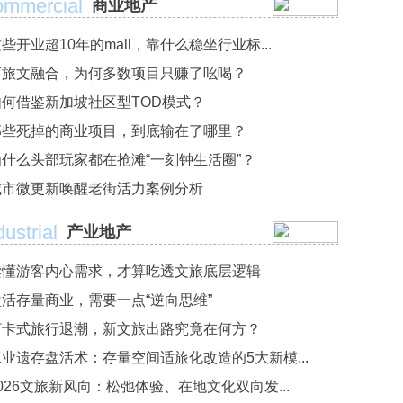
mmercial
商业地产
些开业超10年的mall，靠什么稳坐行业标...
商旅文融合，为何多数项目只赚了吆喝？
如何借鉴新加坡社区型TOD模式？
那些死掉的商业项目，到底输在了哪里？
为什么头部玩家都在抢滩“一刻钟生活圈”？
城市微更新唤醒老街活力案例分析
dustrial
产业地产
读懂游客内心需求，才算吃透文旅底层逻辑
盘活存量商业，需要一点“逆向思维”
打卡式旅行退潮，新文旅出路究竟在何方？
工业遗存盘活术：存量空间适旅化改造的5大新模...
026文旅新风向：松弛体验、在地文化双向发...