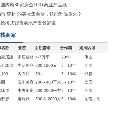
国内地30家房企100+商业产品线！
“异军突起”的美妆集合店，还能升温多久？
凯德模式背后的地产资管逻辑
找商家
牌名称
业态
面积需求
合作期
拓展区域
山家居建
家居建材
4-7万平
20年
佛山
联盟
reH2B津
生活用品
800-1200㎡
5 - 10年
全国
生活
100
集合店
内衣店
50+
5 - 10年
成都
芙丽
洗车美容
200 - 400平米
5 - 10年
全国
堂咪道
店
中央厨房
800-2000平方
5 - 10年
全国
啦梦想
电玩城
500方-2000方
5 - 10年
湖南，湖
北，四川，
贵州，江西