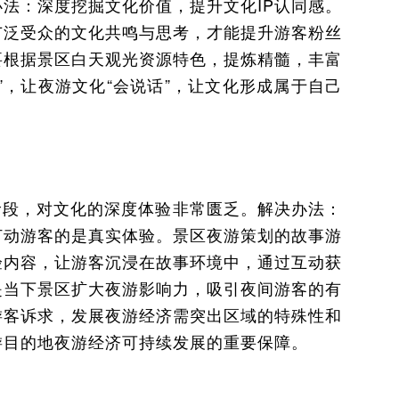
法：深度挖掘文化价值，提升文化IP认同感。
广泛受众的文化共鸣与思考，才能提升游客粉丝
要根据景区白天观光资源特色，提炼精髓，丰富
”，让夜游文化“会说话”，让文化形成属于自己
阶段，对文化的深度体验非常匮乏。解决办法：
打动游客的是真实体验。景区夜游策划的故事游
验内容，让游客沉浸在故事环境中，通过互动获
是当下景区扩大夜游影响力，吸引夜间游客的有
×
游客诉求，发展夜游经济需突出区域的特殊性和
欢迎拨打一对一免费咨询电话：
游目的地夜游经济可持续发展的重要保障。
13816360547
您也可以咨询我们的在线客服