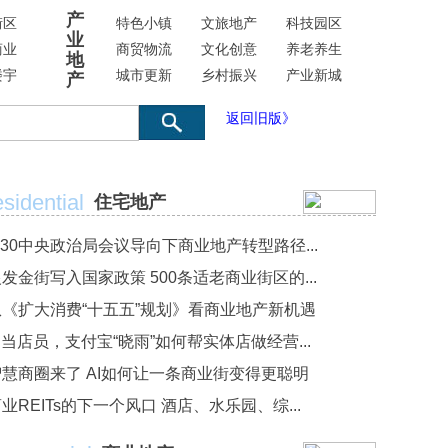
产
街区
特色小镇
文旅地产
科技园区
业
商业
商贸物流
文化创意
养老养生
地
楼宇
城市更新
乡村振兴
产业新城
产
返回旧版》
sidential
住宅地产
·30中央政治局会议导向下商业地产转型路径...
发金街写入国家政策 500条适老商业街区的...
从《扩大消费“十五五”规划》看商业地产新机遇
I当店员，支付宝“晓雨”如何帮实体店做经营...
智慧商圈来了 AI如何让一条商业街变得更聪明
业REITs的下一个风口 酒店、水乐园、综...