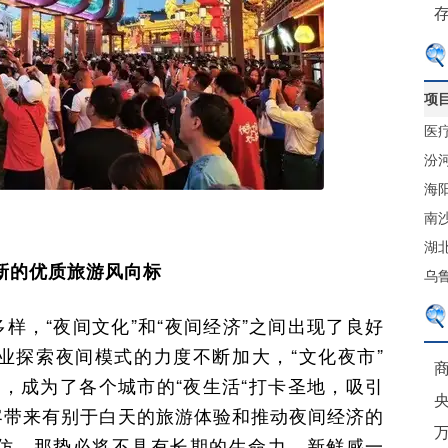
项
医
售
汾
心
海
体
南
港
湖
是新的优质旅游风向标
贸
乌
项
样，“夜间文化”和“夜间经济”之间出现了良好
业探索夜间模式的力度不断加大，“文化夜市”
商
野，成为了各个城市的“夜生活“打卡圣地，吸引
客带来有别于白天的旅游体验和推动夜间经济的
仿，那势必将不具有长期的生命力，新鲜感一