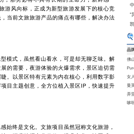
中
优质旅游风向标，正成为新型旅游发展下的核心竞
先，当前文旅旅游产品的痛点有哪些，解决办法
品
光型模式，虽然看山看水，可是却无聊乏味。解
佛
发展的需要，夜游体验的火爆需求，景区迫切需
材
Pu
眉睫。以景区特有元素为内在核心，利用数字影
梁
女人
项目主题创意，全方位植入景区IP，快速提升
曼
弄
哆
属感始终是文化。文旅项目虽然冠称文化旅游，