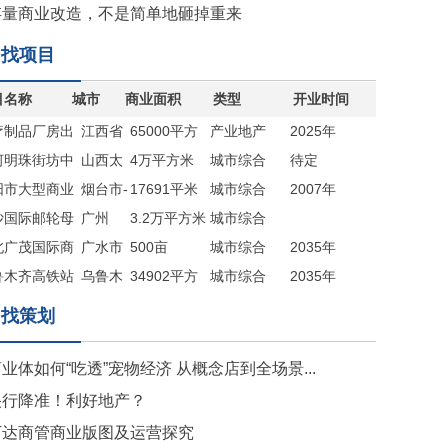
存量商业改造，不是简单地砸掉重来
找项目
目名称
城市
商业面积
类型
开业时间
疗制品厂房出
江西省
65000平方
产业地产
2025年
河明珠街坊中
九江市
山西太
米
4万平方米
城市综合
待定
阳市大型商业
原
烟台市-
17691平米
体
城市综合
2007年
出售
沙国际邮轮母
海阳市
广州
（赠送地下
3.2万平方米
体
城市综合
商业综合体
北广茂国际商
广水市
室约5000平
500亩
体
城市综合
2035年
新城
鲁木齐高铁站
乌鲁木
米）
34902平方
体
城市综合
2035年
目
齐
米
体
找策划
业体如何“吃透”宠物经济 从概念店到全场景...
央行降准！利好地产？
万达商管商业版图及运营探究