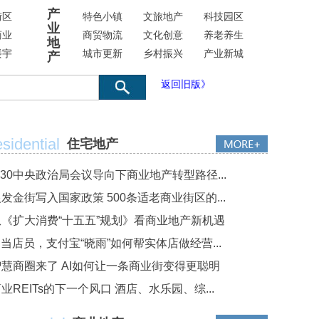
产
街区
特色小镇
文旅地产
科技园区
业
商业
商贸物流
文化创意
养老养生
地
楼宇
城市更新
乡村振兴
产业新城
产
返回旧版》
sidential
住宅地产
·30中央政治局会议导向下商业地产转型路径...
发金街写入国家政策 500条适老商业街区的...
从《扩大消费“十五五”规划》看商业地产新机遇
I当店员，支付宝“晓雨”如何帮实体店做经营...
智慧商圈来了 AI如何让一条商业街变得更聪明
业REITs的下一个风口 酒店、水乐园、综...