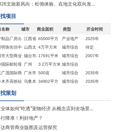
026文旅新风向：松弛体验、在地文化双向发...
找项目
目名称
城市
商业面积
类型
开业时间
疗制品厂房出
江西省
65000平方
产业地产
2025年
河明珠街坊中
九江市
山西太
米
4万平方米
城市综合
待定
阳市大型商业
原
烟台市-
17691平米
体
城市综合
2007年
出售
沙国际邮轮母
海阳市
广州
（赠送地下
3.2万平方米
体
城市综合
商业综合体
北广茂国际商
广水市
室约5000平
500亩
体
城市综合
2035年
新城
鲁木齐高铁站
乌鲁木
米）
34902平方
体
城市综合
2035年
目
齐
米
体
找策划
业体如何“吃透”宠物经济 从概念店到全场景...
央行降准！利好地产？
万达商管商业版图及运营探究