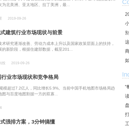
Co
为北美洲、亚太地区、拉丁美洲，最...
景
2019-09-26
配式建筑行业市场现状与前景
这
技术研究逐渐改善、劳动力成本上升以及国家政策层面上的扶持，
的新阶段，根据住建部数据，截至201...
与投
2019-09-26
In
地图行业市场现状和竞争格局
“
户规模超过7.2亿人，同比增长5.9%。当前中国手机地图市场格局趋
图与百度地图割据一方的双寡...
26
式强排方案，3分钟搞懂