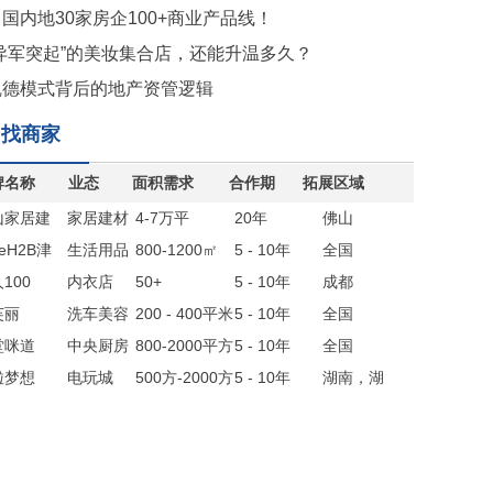
国内地30家房企100+商业产品线！
“异军突起”的美妆集合店，还能升温多久？
凯德模式背后的地产资管逻辑
找商家
牌名称
业态
面积需求
合作期
拓展区域
山家居建
家居建材
4-7万平
20年
佛山
联盟
reH2B津
生活用品
800-1200㎡
5 - 10年
全国
生活
100
集合店
内衣店
50+
5 - 10年
成都
芙丽
洗车美容
200 - 400平米
5 - 10年
全国
堂咪道
店
中央厨房
800-2000平方
5 - 10年
全国
啦梦想
电玩城
500方-2000方
5 - 10年
湖南，湖
北，四川，
贵州，江西