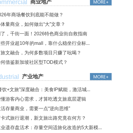
mmercial
商业地产
2026年商场餐饮到底能不能做？
小体量商业，如何做出“大”文章？
别了，千街一面！2026特色商业街自救指南
些开业超10年的mall，靠什么稳坐行业标...
商旅文融合，为何多数项目只赚了吆喝？
如何借鉴新加坡社区型TOD模式？
dustrial
产业地产
餐饮+文旅”深度融合：美食IP赋能，激活城...
读懂游客内心需求，才算吃透文旅底层逻辑
盘活存量商业，需要一点“逆向思维”
打卡式旅行退潮，新文旅出路究竟在何方？
工业遗存盘活术：存量空间适旅化改造的5大新模...