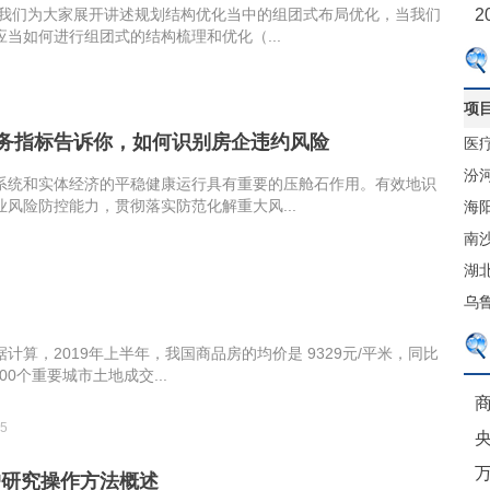
天我们为大家展开讲述规划结构优化当中的组团式布局优化，当我们
2
当如何进行组团式的结构梳理和优化（...
项
财务指标告诉你，如何识别房企违约风险
医
售
汾
系统和实体经济的平稳健康运行具有重要的压舱石作用。有效地识
风险防控能力，贯彻落实防范化解重大风...
心
海
体
南
港
湖
贸
乌
项
计算，2019年上半年，我国商品房的均价是 9329元/平米，同比
00个重要城市土地成交...
商
25
户研究操作方法概述