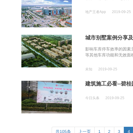
地产王者App
2019-09-25
城市别墅案例分享
影响车库停车效率的因素
等其他车库功能和无效面
未知
2019-09-25
建筑施工必看--碧
今日头条
2019-09-25
共105条
上一页
1
2
3
4