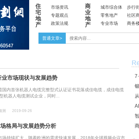
住
商
市场资讯
城市综合体
步行
宅
业
专题观点
零售地产
社区
地
地
政策法规
专业市场
商务
产
产
普通文章>
Re
7
缆行业市场现状与发展趋势
银
UV莱茵国内首张机器人电缆完整型式认证证书花落成佳电缆，成佳电缆
型机器人电缆测试企业，同时...
A
预测
2019-09-26
市场格局与发展趋势分析
商
市场持续扩大，随着欧洲的需求快速发展，2018年全球视频会议市