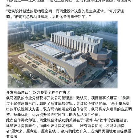
场景营造——注入“温度”：通过主题街区、互动装置等提升体验感，增强复购
率。
“建筑设计塑造的是物理空间，而商业设计决定的是生存逻辑。”何其琛强
调，“若前期忽视商业规划，后期运营将事倍功半。”
开发商高度认可 双方签署全程合作协议
飙马团队的专业分析获得开发公司管理层一致认同。项目董事长坦言：“前期
过于聚焦建筑形态，忽略了商业底层逻辑，导致如今被动局面。”基于飙马提
出的系统性解决方案，双方现场签署全程合作合同，飙马将介入项目的业态调
整、招商优化、运营提升等关键环节，助力盘活资产价值。
此次合作再次印证，商业综合体成功的关键在于“硬件”与“软件”的深度融合。
建筑设计提供舞台，而商业设计决定剧本——唯有两者协同，才能让消费
者“愿意来、愿意逛、愿意花钱”。飙马的此次介入，或为同类困境项目提供重
要参考。