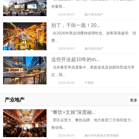
存量商...
2026-08-07
飙马商业地产
别了，千街一面！20...
在2026年商业消费持续理性化、游客审美疲劳、消
费...
2026-08-07
飙马商业地产
这些开业超10年的m...
当存量竞争高度集中，更新改造及创新转型成为常
态，我...
2026-08-06
中购联
产业地产
更多
“餐饮+文旅”深度融...
景区运营方、餐饮品牌、地方政府三方协同发力，
推动地...
2026-08-07
飙马特色商旅文整理编辑