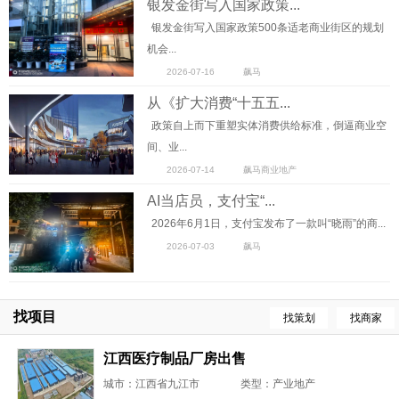
银发金街写入国家政策...
银发金街写入国家政策500条适老商业街区的规划
机会...
2026-07-16
飙马
从《扩大消费“十五五...
政策自上而下重塑实体消费供给标准，倒逼商业空
间、业...
2026-07-14
飙马商业地产
AI当店员，支付宝“...
2026年6月1日，支付宝发布了一款叫“晓雨”的商...
2026-07-03
飙马
找项目
找策划
找商家
江西医疗制品厂房出售
城市：江西省九江市
类型：产业地产